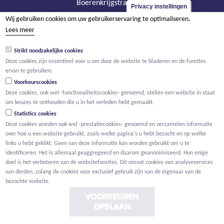
Boerenkrijgstraat 133
Privacy instellingen
BE - 2800 Mechelen
Wij gebruiken cookies om uw gebruikerservaring te optimaliseren.
tel +32 15 569 965
Lees meer
groep@willemen.be
Strikt noodzakelijke cookies
BTW BE 0466.256.432
Deze cookies zijn essentieel voor u om door de website te bladeren en de functies
ervan te gebruiken.
RPR Antwerpen, afdeling Mechelen
Voorkeurscookies
Deze cookies, ook wel -functionaliteitscookies- genoemd, stellen een website in staat
om keuzes te onthouden die u in het verleden hebt gemaakt.
Statistics cookies
Deze cookies worden ook wel -prestatiecookies- genoemd en verzamelen informatie
over hoe u een website gebruikt, zoals welke pagina's u hebt bezocht en op welke
links u hebt geklikt. Geen van deze informatie kan worden gebruikt om u te
identificeren. Het is allemaal geaggregeerd en daarom geanonimiseerd. Hun enige
doel is het verbeteren van de websitefuncties. Dit omvat cookies van analyseservices
van derden, zolang de cookies voor exclusief gebruik zijn van de eigenaar van de
bezochte website.
VOORKEUREN
OPSLAAN