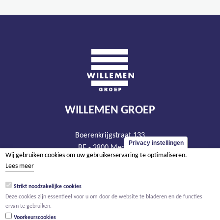
WILLEMEN GROEP
Boerenkrijgstraat 133
Privacy instellingen
BE - 2800 Mechelen
Wij gebruiken cookies om uw gebruikerservaring te optimaliseren.
tel +32 15 569 965
Lees meer
groep@willemen.be
Strikt noodzakelijke cookies
BTW BE 0466.256.432
Deze cookies zijn essentieel voor u om door de website te bladeren en de functies
RPR Antwerpen, afdeling Mechelen
ervan te gebruiken.
Voorkeurscookies