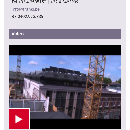
Tel
+32 4 2505150 | +32 4 3493939
info@franki.be
BE 0402.973.335
Video