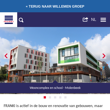
« TERUG NAAR WILLEMEN GROEP
Wooncomplex en school - Molenbeek
Kantoren L'Alliance - Eigenbrakel
RVT Les Loriers - Hannuit
Veridis - Oudergem
R9 - Charleroi
FRANKI is actief in de bouw en renovatie van gebouwen, maar