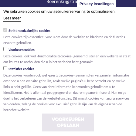
Boerenkrijgstraat 133
Privacy instellingen
BE - 2800 Mechelen
Wij gebruiken cookies om uw gebruikerservaring te optimaliseren.
tel +32 15 569 965
Lees meer
groep@willemen.be
Strikt noodzakelijke cookies
BTW BE 0466.256.432
Deze cookies zijn essentieel voor u om door de website te bladeren en de functies
ervan te gebruiken.
RPR Antwerpen, afdeling Mechelen
Voorkeurscookies
Deze cookies, ook wel -functionaliteitscookies- genoemd, stellen een website in staat
om keuzes te onthouden die u in het verleden hebt gemaakt.
Statistics cookies
Deze cookies worden ook wel -prestatiecookies- genoemd en verzamelen informatie
over hoe u een website gebruikt, zoals welke pagina's u hebt bezocht en op welke
links u hebt geklikt. Geen van deze informatie kan worden gebruikt om u te
identificeren. Het is allemaal geaggregeerd en daarom geanonimiseerd. Hun enige
doel is het verbeteren van de websitefuncties. Dit omvat cookies van analyseservices
van derden, zolang de cookies voor exclusief gebruik zijn van de eigenaar van de
bezochte website.
VOORKEUREN
OPSLAAN