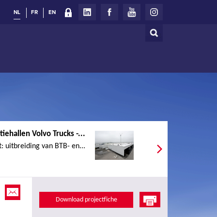
NL
FR
EN
Zoeken
Zoekveld
iehallen Volvo Trucks -...
t: uitbreiding van BTB- en...
Download projectfiche