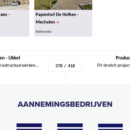
sen -
Papenhof De Hofkes -
»
Mechelen
Referentie
en - Ukkel
Product
frastructuurwerken...
FH stretch projec
378
/
418
AANNEMINGSBEDRIJVEN