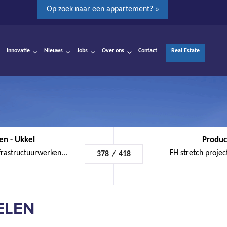
Op zoek naar een appartement? »
Innovatie
Nieuws
Jobs
Over ons
Contact
Real Estate
en - Ukkel
Product
frastructuurwerken...
FH stretch projec
378
/
418
ELEN