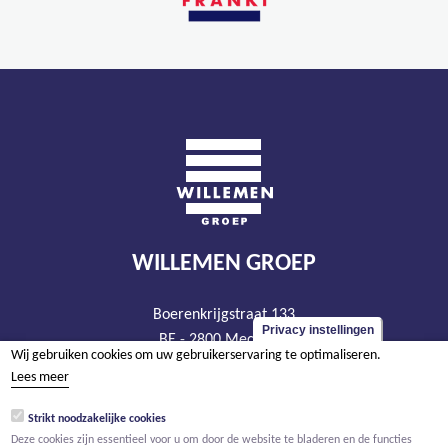
WILLEMEN GROEP
Boerenkrijgstraat 133
Privacy instellingen
BE - 2800 Mechelen
Wij gebruiken cookies om uw gebruikerservaring te optimaliseren.
tel +32 15 569 965
Lees meer
groep@willemen.be
Strikt noodzakelijke cookies
BTW BE 0466.256.432
Deze cookies zijn essentieel voor u om door de website te bladeren en de functies