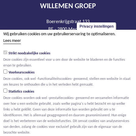
WILLEMEN GROEP
Boerenkrijgstraat 133
Privacy instellingen
BE - 2800 Mechelen
Wij gebruiken cookies om uw gebruikerservaring te optimaliseren.
tel +32 15 569 965
Lees meer
groep@willemen.be
Strikt noodzakelijke cookies
BTW BE 0466.256.432
Deze cookies zijn essentieel voor u om door de website te bladeren en de functies
RPR Antwerpen, afdeling Mechelen
ervan te gebruiken.
Voorkeurscookies
Deze cookies, ook wel -functionaliteitscookies- genoemd, stellen een website in staat
om keuzes te onthouden die u in het verleden hebt gemaakt.
Statistics cookies
Deze cookies worden ook wel -prestatiecookies- genoemd en verzamelen informatie
over hoe u een website gebruikt, zoals welke pagina's u hebt bezocht en op welke
links u hebt geklikt. Geen van deze informatie kan worden gebruikt om u te
identificeren. Het is allemaal geaggregeerd en daarom geanonimiseerd. Hun enige
doel is het verbeteren van de websitefuncties. Dit omvat cookies van analyseservices
van derden, zolang de cookies voor exclusief gebruik zijn van de eigenaar van de
bezochte website.