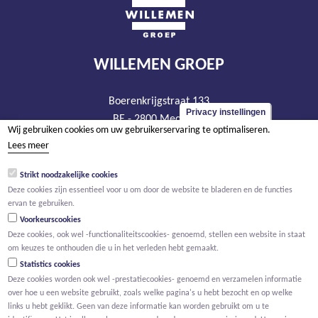
WILLEMEN GROEP
Boerenkrijgstraat 133
Privacy instellingen
BE - 2800 Mechelen
Wij gebruiken cookies om uw gebruikerservaring te optimaliseren.
tel +32 15 569 965
Lees meer
groep@willemen.be
Strikt noodzakelijke cookies
BTW BE 0466.256.432
Deze cookies zijn essentieel voor u om door de website te bladeren en de functies
RPR Antwerpen, afdeling Mechelen
ervan te gebruiken.
Voorkeurscookies
Deze cookies, ook wel -functionaliteitscookies- genoemd, stellen een website in staat
om keuzes te onthouden die u in het verleden hebt gemaakt.
Statistics cookies
Deze cookies worden ook wel -prestatiecookies- genoemd en verzamelen informatie
over hoe u een website gebruikt, zoals welke pagina's u hebt bezocht en op welke
links u hebt geklikt. Geen van deze informatie kan worden gebruikt om u te