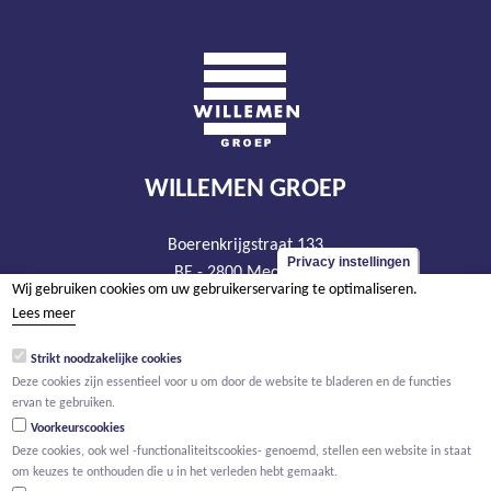
WILLEMEN GROEP
Boerenkrijgstraat 133
Privacy instellingen
BE - 2800 Mechelen
Wij gebruiken cookies om uw gebruikerservaring te optimaliseren.
tel +32 15 569 965
Lees meer
groep@willemen.be
Strikt noodzakelijke cookies
BTW BE 0466.256.432
Deze cookies zijn essentieel voor u om door de website te bladeren en de functies
RPR Antwerpen, afdeling Mechelen
ervan te gebruiken.
Voorkeurscookies
Deze cookies, ook wel -functionaliteitscookies- genoemd, stellen een website in staat
om keuzes te onthouden die u in het verleden hebt gemaakt.