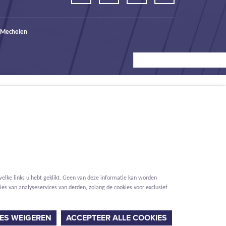
 Mechelen
elke links u hebt geklikt. Geen van deze informatie kan worden
es van analyseservices van derden, zolang de cookies voor exclusief
Voorwaarden
Privacy
Cookies
Melding klokkenluider
ES WEIGEREN
ACCEPTEER ALLE COOKIES