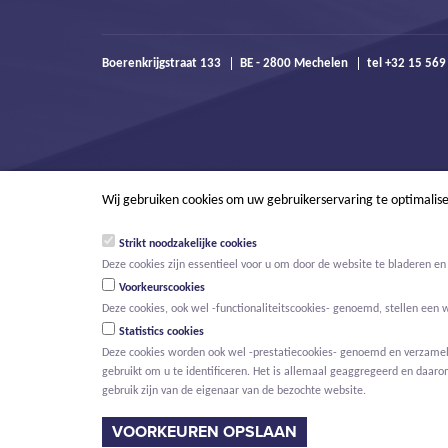
Boerenkrijgstraat 133
BE - 2800 Mechelen
tel +32 15 56
Wij gebruiken cookies om uw gebruikerservaring te optimalis
Strikt noodzakelijke cookies
Deze cookies zijn essentieel voor u om door de website te bladeren en 
Voorkeurscookies
Deze cookies, ook wel -functionaliteitscookies- genoemd, stellen een 
Statistics cookies
Deze cookies worden ook wel -prestatiecookies- genoemd en verzamelen
gebruikt om u te identificeren. Het is allemaal geaggregeerd en daaro
© Willemen Groep
Activiteiten
Projecten
Innovatie
Nieuws
gebruik zijn van de eigenaar van de bezochte website.
HOOFDMENU
VOORKEUREN OPSLAAN