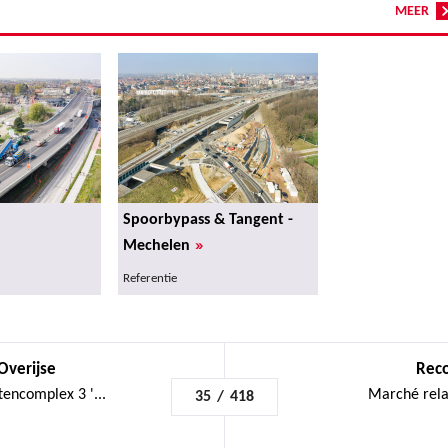
MEER
Spoorbypass & Tangent -
»
Mechelen
Referentie
Overijse
Reco
tencomplex 3 '...
Marché relat
35
/
418