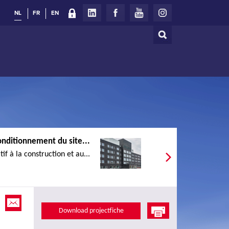
NL
FR
EN
Zoeken
Zoekveld
nditionnement du site...
if à la construction et au...
Download projectfiche