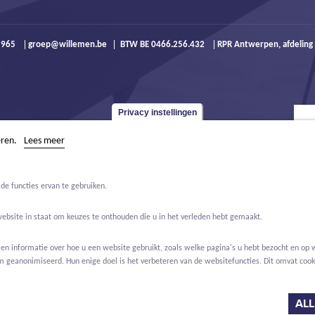
9 965
groep@willemen.be
BTW BE 0466.256.432
RPR Antwerpen, afdeling
Privacy instellingen
eren.
Lees meer
de functies ervan te gebruiken.
website in staat om keuzes te onthouden die u in het verleden hebt gemaakt.
 informatie over hoe u een website gebruikt, zoals welke pagina's u hebt bezocht en op w
m geanonimiseerd. Hun enige doel is het verbeteren van de websitefuncties. Dit omvat cooki
Jobs
Over ons
Contact
Real Estate
ALL