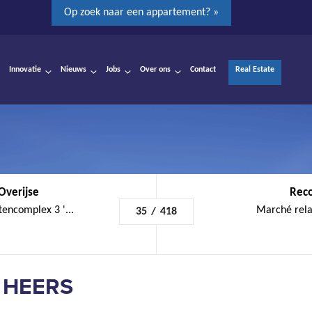
Op zoek naar een appartement? »
Innovatie
Nieuws
Jobs
Over ons
Contact
Real Estate
Overijse
Reco
tencomplex 3 '...
Marché relat
35
/
418
 HEERS