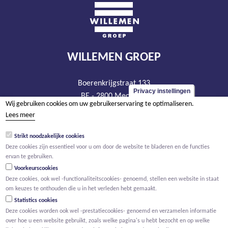
WILLEMEN GROEP
Boerenkrijgstraat 133
Privacy instellingen
BE - 2800 Mechelen
Wij gebruiken cookies om uw gebruikerservaring te optimaliseren.
tel +32 15 569 965
Lees meer
groep@willemen.be
Strikt noodzakelijke cookies
BTW BE 0466.256.432
Deze cookies zijn essentieel voor u om door de website te bladeren en de functies
RPR Antwerpen, afdeling Mechelen
ervan te gebruiken.
Voorkeurscookies
Deze cookies, ook wel -functionaliteitscookies- genoemd, stellen een website in staat
om keuzes te onthouden die u in het verleden hebt gemaakt.
Statistics cookies
Deze cookies worden ook wel -prestatiecookies- genoemd en verzamelen informatie
over hoe u een website gebruikt, zoals welke pagina's u hebt bezocht en op welke