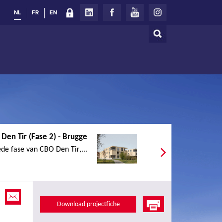
NL
FR
EN
Zoeken
Zoekveld
Den Tir (Fase 2) - Brugge
e fase van CBO Den Tir,...
Download projectfiche