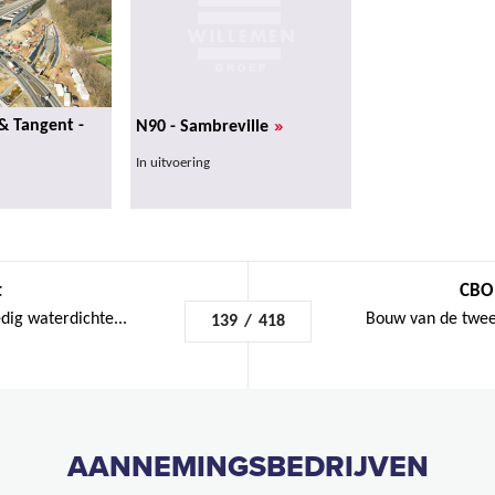
»
& Tangent -
N90 - Sambreville
In uitvoering
t
CBO 
ig waterdichte...
Bouw van de tweed
139
/
418
AANNEMINGSBEDRIJVEN