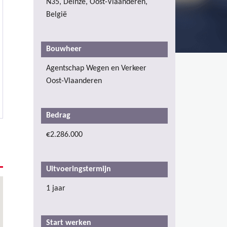
N35, Deinze, Oost-Vlaanderen,
België
Bouwheer
Agentschap Wegen en Verkeer
Oost-Vlaanderen
Bedrag
€2.286.000
Uitvoeringstermijn
1 jaar
Start werken