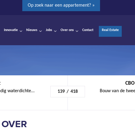
Op zoek naar een appartement? »
Innovatie
Nieuws
Jobs
Over ons
Contact
Real Estate
t
CBO 
ig waterdichte...
Bouw van de tweed
139
/
418
 OVER