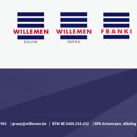
9 965
groep@willemen.be
BTW BE 0466.256.432
RPR Antwerpen, afdeling