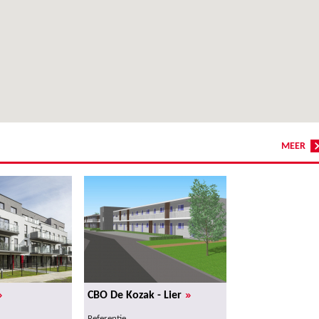
MEER
»
»
CBO De Kozak - Lier
Referentie