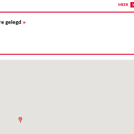
MEER
»
re gelegd