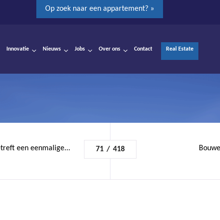
Op zoek naar een appartement? »
Innovatie
Nieuws
Jobs
Over ons
Contact
Real Estate
treft een eenmalige...
Bouwen
71
/
418