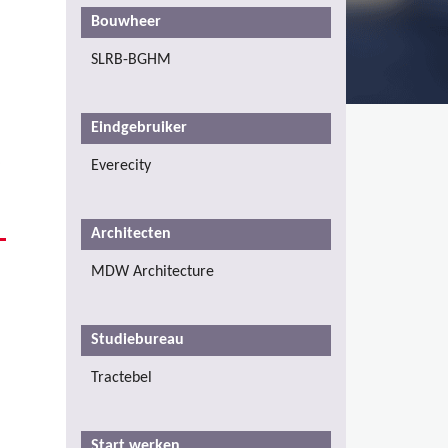
Bouwheer
SLRB-BGHM
Eindgebruiker
Everecity
Architecten
MDW Architecture
Studiebureau
Tractebel
Start werken