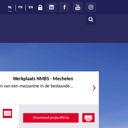
NL
FR
EN
Zoeken
Zoekveld
Werkplaats NMBS - Mechelen
 van een mezzanine in de bestaande...
Download projectfiche