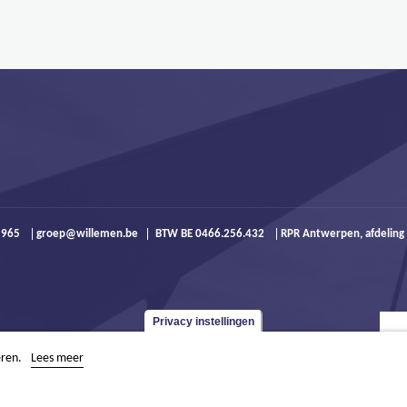
9 965
groep@willemen.be
BTW BE 0466.256.432
RPR Antwerpen, afdeling
Privacy instellingen
eren.
Lees meer