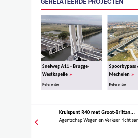
GERELATEERDE PROJECTEN
Snelweg A11 - Brugge-
Spoorbypass 
»
»
Westkapelle
Mechelen
Referentie
Referentie
Kruis­punt R40 met Groot-Brit­tan­...
Agentschap Wegen en Verkeer richt sa