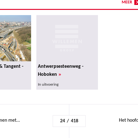
MEER
& Tangent -
Antwerpsesteenweg -
»
Hoboken
In uitvoering
men met...
Het hoofd
24
/
418