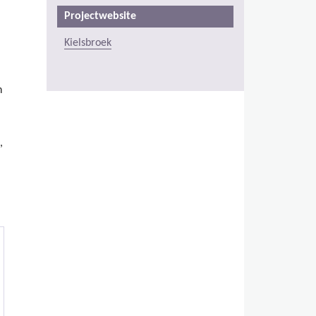
Projectwebsite
Kielsbroek
n
,