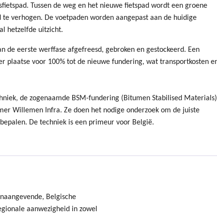
sfietspad. Tussen de weg en het nieuwe fietspad wordt een groene
d te verhogen. De voetpaden worden aangepast aan de huidige
l hetzelfde uitzicht.
an de eerste werffase afgefreesd, gebroken en gestockeerd. Een
ter plaatse voor 100% tot de nieuwe fundering, wat transportkosten e
hniek, de zogenaamde BSM-fundering (Bitumen Stabilised Materials)
er Willemen Infra. Ze doen het nodige onderzoek om de juiste
bepalen. De techniek is een primeur voor België.
onaangevende, Belgische
gionale aanwezigheid in zowel