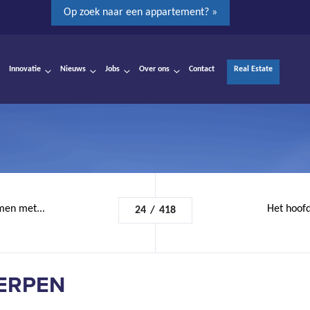
Op zoek naar een appartement? »
Innovatie
Nieuws
Jobs
Over ons
Contact
Real Estate
men met...
Het hoofd
24
/
418
WERPEN