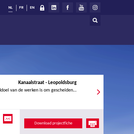
NL
FR
EN
Zoeken
Zoekveld
Kanaalstraat - Leopoldsburg
doel van de werken is om gescheiden...
Download projectfiche