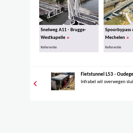
Snelweg A11 - Brugge-
Spoorbypass 
»
»
Westkapelle
Mechelen
Referentie
Referentie
Fietstunnel L53 - Oude
Infrabel wil overwegen slu