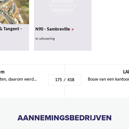
»
& Tangent -
N90 - Sambreville
In uitvoering
gem
LA
iten, daarom werd...
Bouw van een kantoor
175
/
418
AANNEMINGSBEDRIJVEN