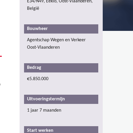
E34/N49, Eeklo, Oost-Vlaanderen,
België
Bouwheer
Agentschap Wegen en Verkeer
Oost-Vlaanderen
Bedrag
€5.850.000
e
Uitvoeringstermijn
1 jaar 7 maanden
Start werken