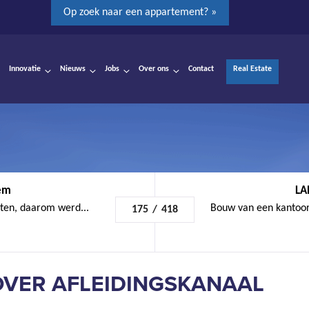
Op zoek naar een appartement? »
Innovatie
Nieuws
Jobs
Over ons
Contact
Real Estate
gem
LA
iten, daarom werd...
Bouw van een kantoor
175
/
418
OVER AFLEIDINGSKANAAL