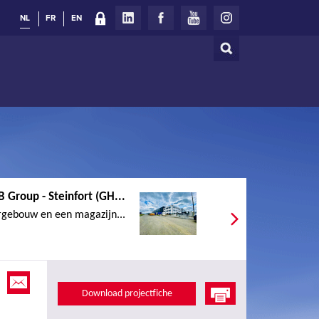
NL
FR
EN
Zoeken
Zoekveld
B Group - Steinfort (GH...
gebouw en een magazijn...
Download projectfiche