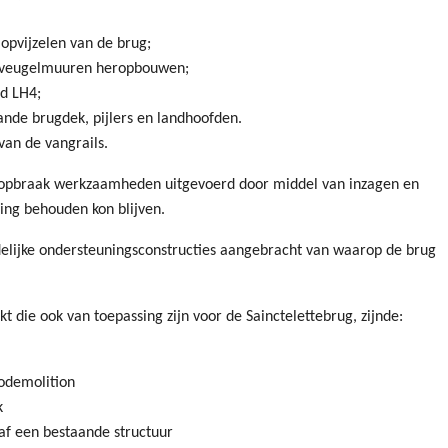
opvijzelen van de brug;
n veugelmuuren heropbouwen;
d LH4;
ande brugdek, pijlers en landhoofden.
van de vangrails.
 opbraak werkzaamheden uitgevoerd door middel van inzagen en
ng behouden kon blijven.
delijke ondersteuningsconstructies aangebracht van waarop de brug
kt die ook van toepassing zijn voor de Sainctelettebrug, zijnde:
odemolition
k
f een bestaande structuur