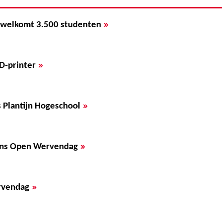
»
rwelkomt 3.500 studenten
»
3D-printer
»
 Plantijn Hogeschool
»
dens Open Wervendag
»
rvendag