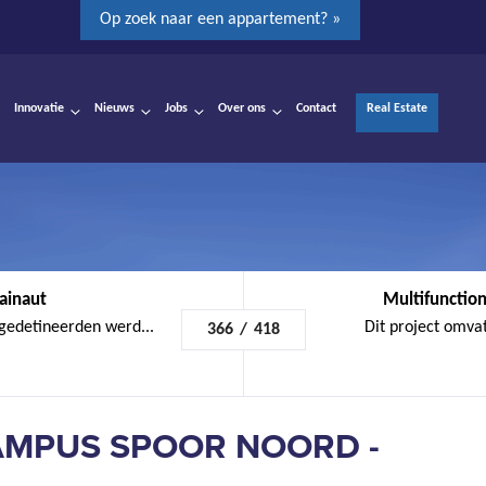
Op zoek naar een appartement? »
Innovatie
Nieuws
Jobs
Over ons
Contact
Real Estate
ainaut
Multifunctio
gedetineerden werd...
Dit project omvat
366
/
418
MPUS SPOOR NOORD -