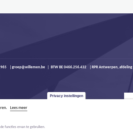
9 965
groep@willemen.be
BTW BE 0466.256.432
RPR Antwerpen, afdeling
Privacy instellingen
eren.
Lees meer
de functies ervan te gebruiken.