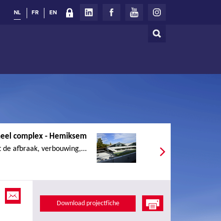
NL
FR
EN
Zoeken
Zoekveld
neel complex - Hemiksem
 de afbraak, verbouwing,...
Download projectfiche