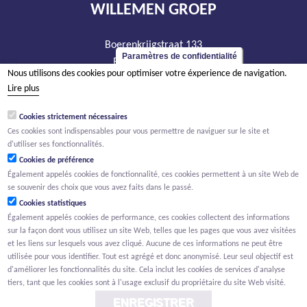
WILLEMEN GROEP
Boerenkrijgstraat 133
Paramètres de confidentialité
BE - 2800 Malines
Nous utilisons des cookies pour optimiser votre éxperience de navigation.
tél +32 15 569 965
Lire plus
groep@willemen.be
Cookies strictement nécessaires
TVA BE 0466.256.432
Ces cookies sont indispensables pour vous permettre de naviguer sur le site et
RPM Anvers, département Malines
d'utiliser ses fonctionnalités.
Cookies de préférence
Également appelés cookies de fonctionnalité, ces cookies permettent à un site Web de
se souvenir des choix que vous avez faits dans le passé.
Cookies statistiques
Également appelés cookies de performance, ces cookies collectent des informations
sur la façon dont vous utilisez un site Web, telles que les pages que vous avez visitées
et les liens sur lesquels vous avez cliqué. Aucune de ces informations ne peut être
utilisée pour vous identifier. Tout est agrégé et donc anonymisé. Leur seul objectif est
d'améliorer les fonctionnalités du site. Cela inclut les cookies de services d'analyse
tiers, tant que les cookies sont à l'usage exclusif du propriétaire du site Web visité.
ENREGISTRER