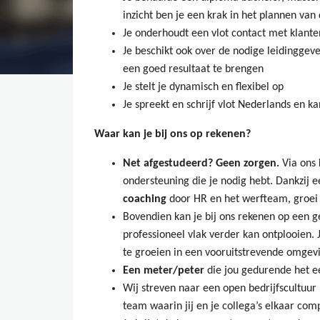
inzicht ben je een krak in het plannen va
Je onderhoudt een vlot contact met klante
Je beschikt ook over de nodige leidinggev
een goed resultaat te brengen
Je stelt je dynamisch en flexibel op
Je spreekt en schrijf vlot Nederlands en k
Waar kan je bij ons op rekenen?
Net afgestudeerd? Geen zorgen.
Via ons
ondersteuning die je nodig hebt. Dankzij 
coaching
door HR en het werfteam, groei j
Bovendien kan je bij ons rekenen op een ge
professioneel vlak verder kan ontplooien. 
te groeien in een vooruitstrevende omgev
Een meter/peter
die jou gedurende het e
Wij streven naar een open bedrijfscultuu
team waarin jij en je collega’s elkaar co