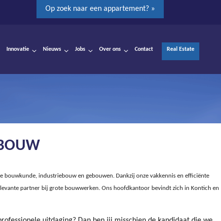
Op zoek naar een appartement? »
Innovatie
Nieuws
Jobs
Over ons
Contact
Real Estate
 BOUW
ijke bouwkunde, industriebouw en gebouwen. Dankzij onze vakkennis en efficiënte
levante partner bij grote bouwwerken. Ons hoofdkantoor bevindt zich in Kontich en
professionele uitdaging? Dan ben jij misschien de kandidaat die we