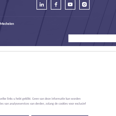
 Mechelen
elke links u hebt geklikt. Geen van deze informatie kan worden
es van analyseservices van derden, zolang de cookies voor exclusief
Voorwaarden
Privacy
Cookies
Melding klokkenluider