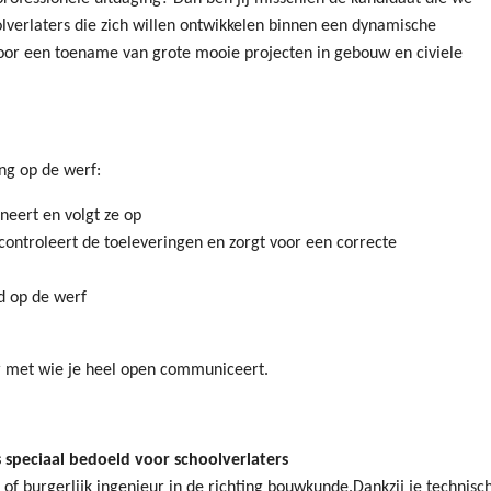
oolverlaters die zich willen ontwikkelen binnen een dynamische
oor een toename van grote mooie projecten in gebouw en civiele
ing op de werf:
neert en volgt ze op
 controleert de toeleveringen en zorgt voor een correcte
id op de werf
er met wie je heel open communiceert.
s speciaal bedoeld voor schoolverlaters
of burgerlijk ingenieur in de richting bouwkunde.Dankzij je technisc