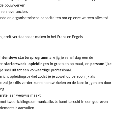
n de bouwwerken
n en leveranciers
ende en organisatorische capaciteiten om op onze werven alles tot
an jezelf verstaanbaar maken in het Frans en Engels
intensieve startersprogramma
krijg je vanaf dag één de
een
startersweek
,
opleidingen
in groep en op maat, en
persoonlijke
e snel uit tot een volwaardige professional.
richt opleidingspakket zodat je je zowel op persoonlijk als
Je zal je skills verder kunnen ontwikkelen en de kans krijgen om door
ing.
erste jaar wegwijs maakt.
r met tweerichtingscommunicatie. Je komt terecht in een gedreven
mplementair aanvullen.