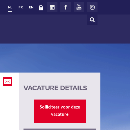
NL
FR
EN
Zoeken
Zoekveld
VACATURE DETAILS
Solliciteer voor deze
vacature