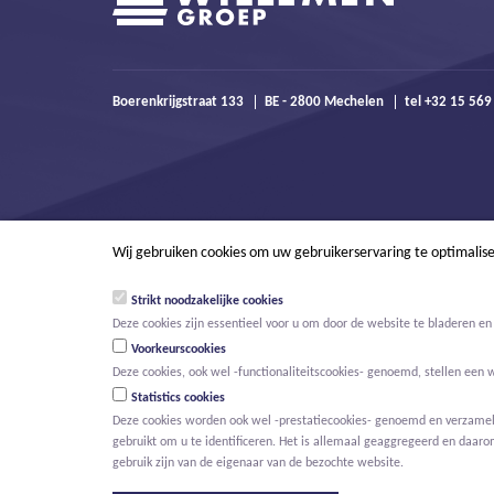
Boerenkrijgstraat 133
BE - 2800 Mechelen
tel +32 15 56
Wij gebruiken cookies om uw gebruikerservaring te optimalis
Strikt noodzakelijke cookies
Deze cookies zijn essentieel voor u om door de website te bladeren en 
Voorkeurscookies
Deze cookies, ook wel -functionaliteitscookies- genoemd, stellen een 
Statistics cookies
Deze cookies worden ook wel -prestatiecookies- genoemd en verzamelen
gebruikt om u te identificeren. Het is allemaal geaggregeerd en daaro
© Willemen Groep
Activiteiten
Projecten
Innovatie
Nieuws
gebruik zijn van de eigenaar van de bezochte website.
HOOFDMENU