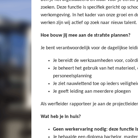
zoeken. Deze functie is specifiek gericht op sch
werkomgeving. In het kader van onze groei en d
werken zijn wij actief op zoek naar nieuw talent.
Hoe bouw jij mee aan de strafste plannen?
Je bent verantwoordelijk voor de dagelijkse leid
Je bereidt de werkzaamheden voor, coördi
Je beheert het gebruik van het materieel,
personeelsplanning
Je ziet nauwlettend toe op ieders veilighe
Je geeft leiding aan meerdere ploegen
Als werfleider rapporteer je aan de projectleid
Wat heb je in huis?
Geen werkervaring nodig: deze functie i
Je behaalde een diploma bachelor, master 