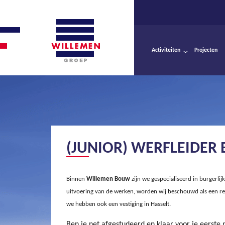
Activiteiten
Projecten
(JUNIOR) WERFLEIDER
Binnen
Willemen
B
ouw
zijn we gespecialiseerd in burgerl
uitvoering van de werken, worden wij beschouwd als een re
we hebben ook een vestiging in Hasselt.
Ben je net afgestudeerd en klaar voor je eerste 