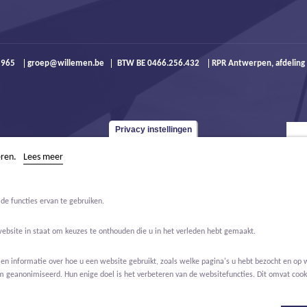
9 965
groep@willemen.be
BTW BE 0466.256.432
RPR Antwerpen, afdeling
Privacy instellingen
eren.
Lees meer
de functies ervan te gebruiken.
website in staat om keuzes te onthouden die u in het verleden hebt gemaakt.
 informatie over hoe u een website gebruikt, zoals welke pagina's u hebt bezocht en op w
m geanonimiseerd. Hun enige doel is het verbeteren van de websitefuncties. Dit omvat cooki
Jobs
Over ons
Contact
Real Estate