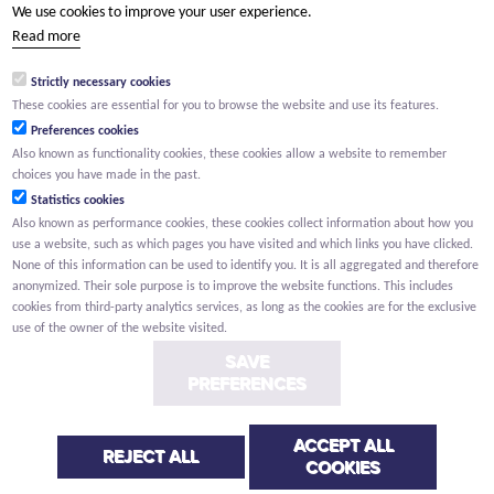
We use cookies to improve your user experience.
groep@willemen.be
Read more
VAT BE 0466.256.432
Strictly necessary cookies
RLP Antwerp, department Mechelen
These cookies are essential for you to browse the website and use its features.
Preferences cookies
Also known as functionality cookies, these cookies allow a website to remember
choices you have made in the past.
Statistics cookies
Also known as performance cookies, these cookies collect information about how you
use a website, such as which pages you have visited and which links you have clicked.
None of this information can be used to identify you. It is all aggregated and therefore
anonymized. Their sole purpose is to improve the website functions. This includes
cookies from third-party analytics services, as long as the cookies are for the exclusive
use of the owner of the website visited.
SAVE
PREFERENCES
ACCEPT ALL
Conditions
Privacy
Cookies
Whistleblower report
REJECT ALL
COOKIES