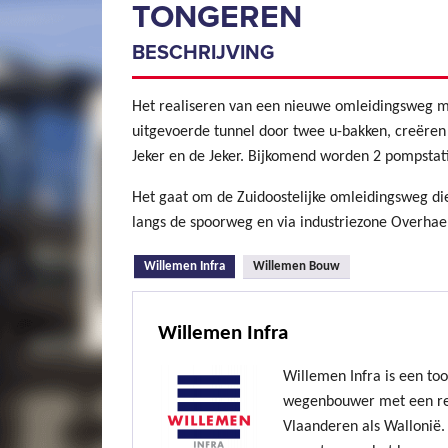
TONGEREN
BESCHRIJVING
Het realiseren van een nieuwe omleidingsweg m
uitgevoerde tunnel door twee u-bakken, creëre
Jeker en de Jeker. Bijkomend worden 2 pompsta
Het gaat om de Zuidoostelijke omleidingsweg d
langs de spoorweg en via industriezone Overha
(actieve tabblad)
Willemen Infra
Willemen Bouw
Willemen Infra
Willemen Infra is een to
wegenbouwer met een re
Vlaanderen als Wallonië. 