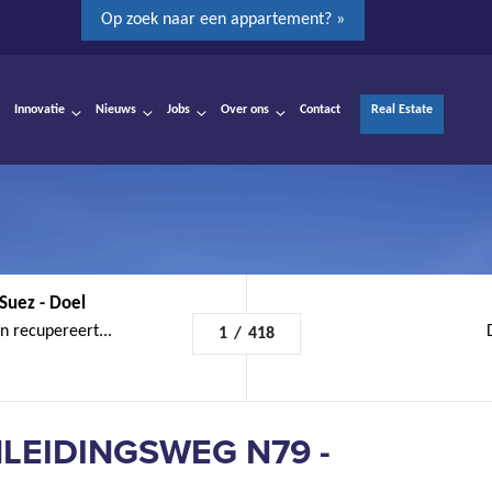
Op zoek naar een appartement? »
Innovatie
Nieuws
Jobs
Over ons
Contact
Real Estate
Suez - Doel
n recupereert...
1
/
418
LEIDINGSWEG N79 -