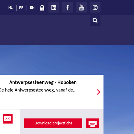
NL
FR
EN
Zoeken
Zoekveld
Antwerpsesteenweg - Hoboken
De hele Antwerpsesteenweg, vanaf de...
Download projectfiche