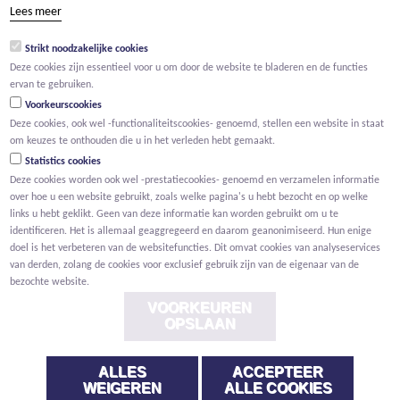
tel +32 15 569 965
Lees meer
groep@willemen.be
Strikt noodzakelijke cookies
BTW BE 0466.256.432
Deze cookies zijn essentieel voor u om door de website te bladeren en de functies
RPR Antwerpen, afdeling Mechelen
ervan te gebruiken.
Voorkeurscookies
Deze cookies, ook wel -functionaliteitscookies- genoemd, stellen een website in staat
om keuzes te onthouden die u in het verleden hebt gemaakt.
Statistics cookies
Deze cookies worden ook wel -prestatiecookies- genoemd en verzamelen informatie
over hoe u een website gebruikt, zoals welke pagina's u hebt bezocht en op welke
links u hebt geklikt. Geen van deze informatie kan worden gebruikt om u te
identificeren. Het is allemaal geaggregeerd en daarom geanonimiseerd. Hun enige
doel is het verbeteren van de websitefuncties. Dit omvat cookies van analyseservices
van derden, zolang de cookies voor exclusief gebruik zijn van de eigenaar van de
bezochte website.
VOORKEUREN
OPSLAAN
ALLES
ACCEPTEER
Voorwaarden
Privacy
Cookies
Melding klokkenluider
WEIGEREN
ALLE COOKIES