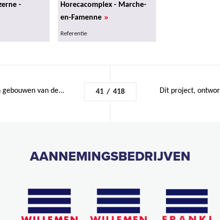
erne -
Horecacomplex - Marche-
»
en-Famenne
Referentie
n gebouwen van de...
Dit project, ontwo
41
/
418
AANNEMINGSBEDRIJVEN