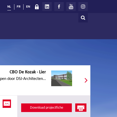
NL
FR
EN
Zoeken
Zoekveld
CBO De Kozak - Lier
rpen door DSJ-Architecten...
Download projectfiche