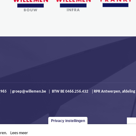
9 965
groep@willemen.be
BTW BE 0466.256.432
RPR Antwerpen, afdeling
Privacy instellingen
eren.
Lees meer