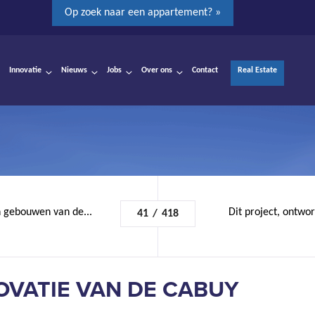
Op zoek naar een appartement? »
Innovatie
Nieuws
Jobs
Over ons
Contact
Real Estate
n gebouwen van de...
Dit project, ontwo
41
/
418
OVATIE VAN DE CABUY