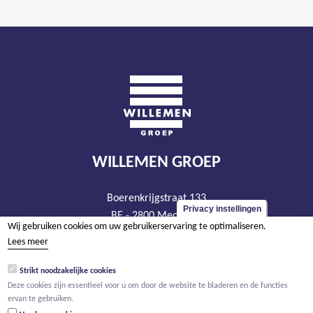
WILLEMEN GROEP
Boerenkrijgstraat 133
Privacy instellingen
BE - 2800 Mechelen
Wij gebruiken cookies om uw gebruikerservaring te optimaliseren.
tel +32 15 569 965
Lees meer
groep@willemen.be
Strikt noodzakelijke cookies
BTW BE 0466.256.432
Deze cookies zijn essentieel voor u om door de website te bladeren en de functies
RPR Antwerpen, afdeling Mechelen
ervan te gebruiken.