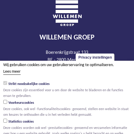
WILLEMEN GROEP
Boerenkrijgstraat 133
Privacy instellingen
BE - 2800 Mechelen
Wij gebruiken cookies om uw gebruikerservaring te optimaliseren.
tel +32 15 569 965
Lees meer
groep@willemen.be
Strikt noodzakelijke cookies
BTW BE 0466.256.432
Deze cookies zijn essentieel voor u om door de website te bladeren en de functies
RPR Antwerpen, afdeling Mechelen
ervan te gebruiken.
Voorkeurscookies
Deze cookies, ook wel -functionaliteitscookies- genoemd, stellen een website in staat
om keuzes te onthouden die u in het verleden hebt gemaakt.
Statistics cookies
Deze cookies worden ook wel -prestatiecookies- genoemd en verzamelen informatie
over hoe u een website gebruikt, zoals welke pagina's u hebt bezocht en op welke