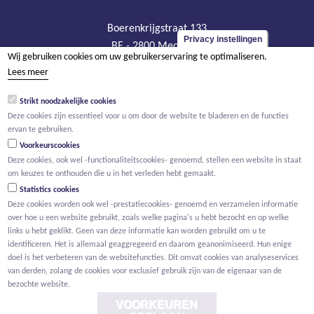
Boerenkrijgstraat 133
Privacy instellingen
BE - 2800 Mechelen
Wij gebruiken cookies om uw gebruikerservaring te optimaliseren.
tel +32 15 569 965
Lees meer
groep@willemen.be
Strikt noodzakelijke cookies
BTW BE 0466.256.432
Deze cookies zijn essentieel voor u om door de website te bladeren en de functies
RPR Antwerpen, afdeling Mechelen
ervan te gebruiken.
Voorkeurscookies
Deze cookies, ook wel -functionaliteitscookies- genoemd, stellen een website in staat
om keuzes te onthouden die u in het verleden hebt gemaakt.
Statistics cookies
Deze cookies worden ook wel -prestatiecookies- genoemd en verzamelen informatie
over hoe u een website gebruikt, zoals welke pagina's u hebt bezocht en op welke
links u hebt geklikt. Geen van deze informatie kan worden gebruikt om u te
identificeren. Het is allemaal geaggregeerd en daarom geanonimiseerd. Hun enige
doel is het verbeteren van de websitefuncties. Dit omvat cookies van analyseservices
van derden, zolang de cookies voor exclusief gebruik zijn van de eigenaar van de
bezochte website.
VOORKEUREN