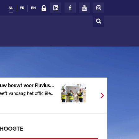
NL
FR
EN
Zoeken
Zoekveld
uw bouwt voor Fluvius...
eeft vandaag het officiële...
E HOOGTE