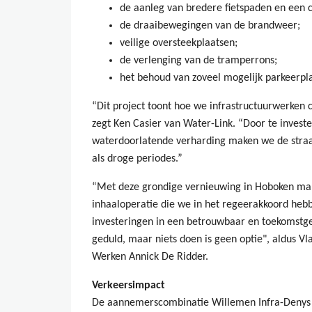
de aanleg van bredere fietspaden en een 
de draaibewegingen van de brandweer;
veilige oversteekplaatsen;
de verlenging van de tramperrons;
het behoud van zoveel mogelijk parkeerpl
“Dit project toont hoe we infrastructuurwerke
zegt Ken Casier van Water-Link. “Door te investe
waterdoorlatende verharding maken we de straa
als droge periodes.”
“Met deze grondige vernieuwing in Hoboken mak
inhaaloperatie die we in het regeerakkoord heb
investeringen in een betrouwbaar en toekomstger
geduld, maar niets doen is geen optie", aldus V
Werken Annick De Ridder.
Verkeersimpact
De aannemerscombinatie Willemen Infra-Denys vo