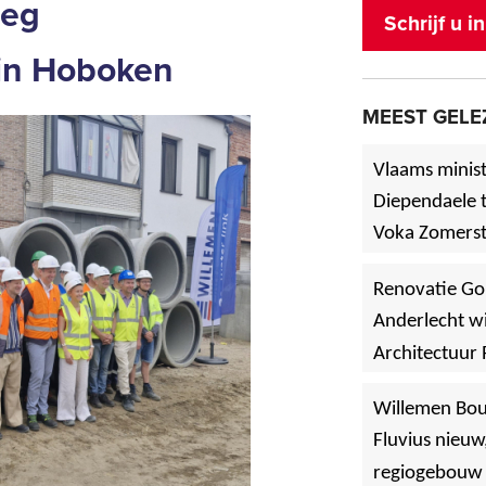
leg
Schrijf u 
in Hoboken
MEEST GELE
Vlaams minist
Diependaele t
Voka Zomerst
werf in Asse
Renovatie Go
Anderlecht wi
Architectuur 
Willemen Bo
Fluvius nieuw
regiogebouw 