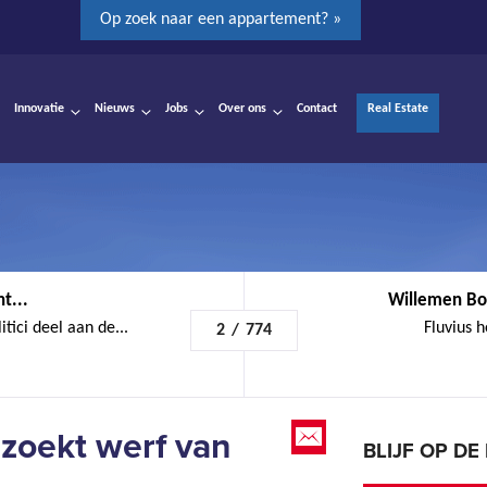
Op zoek naar een appartement? »
Innovatie
Nieuws
Jobs
Over ons
Contact
Real Estate
t...
Willemen Bo
ici deel aan de...
Fluvius h
2
/
774
ezoekt werf van
BLIJF OP D