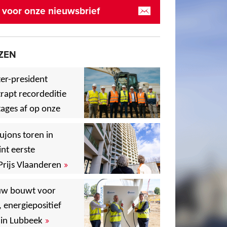
in voor onze nieuwsbrief
ZEN
er-president
rapt recordeditie
ages af op onze
»
,
ujons toren in
nt eerste
»
Prijs Vlaanderen
,
uw bouwt voor
, energiepositief
,
,
»
in Lubbeek