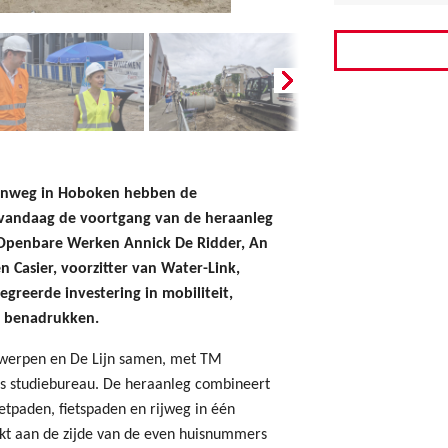
eenweg in Hoboken hebben de
- vandaag de voortgang van de heraanleg
n Openbare Werken Annick De Ridder, An
n Casier, voorzitter van Water-Link,
greerde investering in mobiliteit,
e benadrukken.
ntwerpen en De Lijn samen, met TM
s studiebureau. De heraanleg combineert
etpaden, fietspaden en rijweg in één
t aan de zijde van de even huisnummers