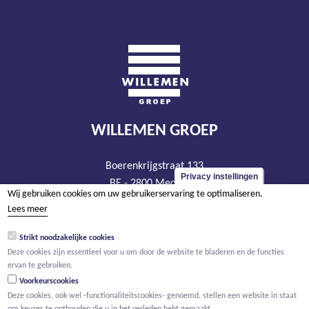
WILLEMEN GROEP
Boerenkrijgstraat 133
Privacy instellingen
BE - 2800 Mechelen
Wij gebruiken cookies om uw gebruikerservaring te optimaliseren.
tel +32 15 569 965
Lees meer
groep@willemen.be
Strikt noodzakelijke cookies
BTW BE 0466.256.432
Deze cookies zijn essentieel voor u om door de website te bladeren en de functies
RPR Antwerpen, afdeling Mechelen
ervan te gebruiken.
Voorkeurscookies
Deze cookies, ook wel -functionaliteitscookies- genoemd, stellen een website in staat