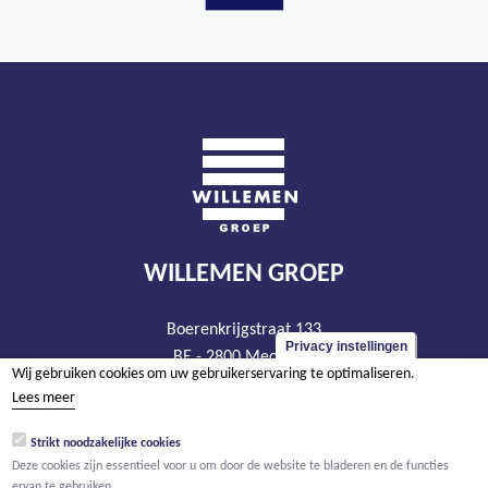
WILLEMEN GROEP
Boerenkrijgstraat 133
Privacy instellingen
BE - 2800 Mechelen
Wij gebruiken cookies om uw gebruikerservaring te optimaliseren.
tel +32 15 569 965
Lees meer
groep@willemen.be
Strikt noodzakelijke cookies
BTW BE 0466.256.432
Deze cookies zijn essentieel voor u om door de website te bladeren en de functies
RPR Antwerpen, afdeling Mechelen
ervan te gebruiken.