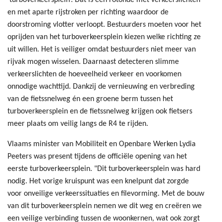
‘turboverkeersplein’. Dat is een rotonde met verkeerslichten
en met aparte rijstroken per richting waardoor de
doorstroming vlotter verloopt. Bestuurders moeten voor het
oprijden van het turboverkeersplein kiezen welke richting ze
uit willen. Het is veiliger omdat bestuurders niet meer van
rijvak mogen wisselen. Daarnaast detecteren slimme
verkeerslichten de hoeveelheid verkeer en voorkomen
onnodige wachttijd. Dankzij de vernieuwing en verbreding
van de fietssnelweg én een groene berm tussen het
turboverkeersplein en de fietssnelweg krijgen ook fietsers
meer plaats om veilig langs de R4 te rijden.
Vlaams minister van Mobiliteit en Openbare Werken Lydia
Peeters was present tijdens de officiële opening van het
eerste turboverkeersplein. "Dit turboverkeersplein was hard
nodig. Het vorige kruispunt was een knelpunt dat zorgde
voor onveilige verkeerssituaties en filevorming. Met de bouw
van dit turboverkeersplein nemen we dit weg en creëren we
een veilige verbinding tussen de woonkernen, wat ook zorgt