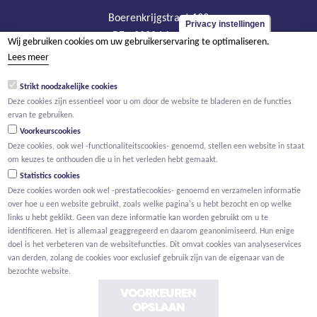
Boerenkrijgstraat 133
Privacy instellingen
BE - 2800 Mechelen
Wij gebruiken cookies om uw gebruikerservaring te optimaliseren.
tel +32 15 569 965
Lees meer
groep@willemen.be
Strikt noodzakelijke cookies
BTW BE 0466.256.432
Deze cookies zijn essentieel voor u om door de website te bladeren en de functies
ervan te gebruiken.
RPR Antwerpen, afdeling Mechelen
Voorkeurscookies
Deze cookies, ook wel -functionaliteitscookies- genoemd, stellen een website in staat
om keuzes te onthouden die u in het verleden hebt gemaakt.
Statistics cookies
Deze cookies worden ook wel -prestatiecookies- genoemd en verzamelen informatie
over hoe u een website gebruikt, zoals welke pagina's u hebt bezocht en op welke
links u hebt geklikt. Geen van deze informatie kan worden gebruikt om u te
identificeren. Het is allemaal geaggregeerd en daarom geanonimiseerd. Hun enige
doel is het verbeteren van de websitefuncties. Dit omvat cookies van analyseservices
van derden, zolang de cookies voor exclusief gebruik zijn van de eigenaar van de
bezochte website.
VOORKEUREN
OPSLAAN