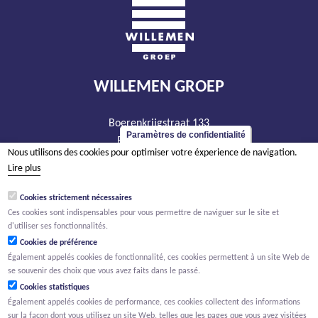
WILLEMEN GROEP
Boerenkrijgstraat 133
Paramètres de confidentialité
BE - 2800 Malines
Nous utilisons des cookies pour optimiser votre éxperience de navigation.
tél +32 15 569 965
Lire plus
groep@willemen.be
Cookies strictement nécessaires
TVA BE 0466.256.432
Ces cookies sont indispensables pour vous permettre de naviguer sur le site et
RPM Anvers, département Malines
d'utiliser ses fonctionnalités.
Cookies de préférence
Également appelés cookies de fonctionnalité, ces cookies permettent à un site Web de
se souvenir des choix que vous avez faits dans le passé.
Cookies statistiques
Également appelés cookies de performance, ces cookies collectent des informations
sur la façon dont vous utilisez un site Web, telles que les pages que vous avez visitées