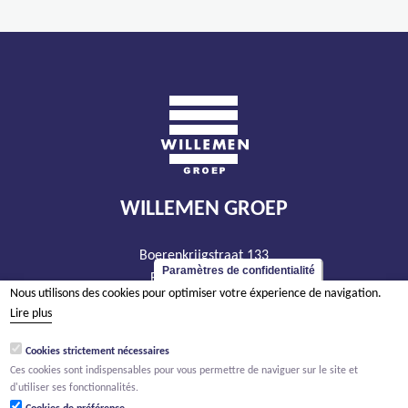
WILLEMEN GROEP
Boerenkrijgstraat 133
Paramètres de confidentialité
BE - 2800 Malines
Nous utilisons des cookies pour optimiser votre éxperience de navigation.
tél +32 15 569 965
Lire plus
groep@willemen.be
Cookies strictement nécessaires
TVA BE 0466.256.432
Ces cookies sont indispensables pour vous permettre de naviguer sur le site et
RPM Anvers, département Malines
d'utiliser ses fonctionnalités.