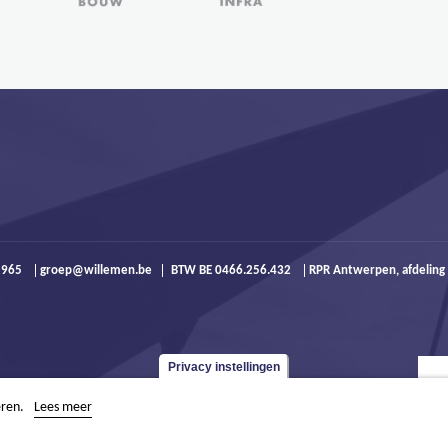
9 965
groep@willemen.be
BTW BE 0466.256.432
RPR Antwerpen, afdeling
Privacy instellingen
eren.
Lees meer