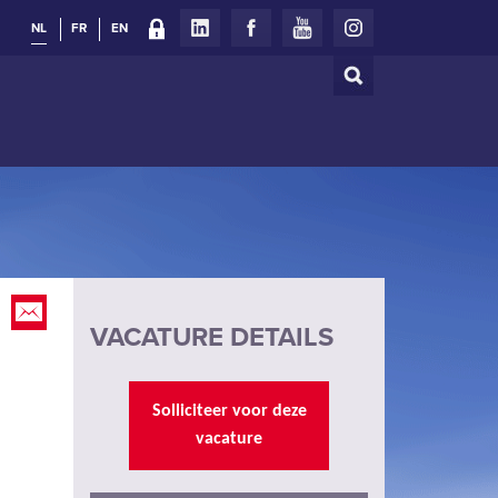
NL
FR
EN
Zoeken
Zoekveld
VACATURE DETAILS
Solliciteer voor deze
vacature