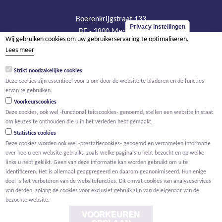
Boerenkrijgstraat 133
Privacy instellingen
BE - 2800 Mechelen
Wij gebruiken cookies om uw gebruikerservaring te optimaliseren.
tel +32 15 569 965
Lees meer
groep@willemen.be
Strikt noodzakelijke cookies
BTW BE 0466.256.432
Deze cookies zijn essentieel voor u om door de website te bladeren en de functies
RPR Antwerpen, afdeling Mechelen
ervan te gebruiken.
Voorkeurscookies
Deze cookies, ook wel -functionaliteitscookies- genoemd, stellen een website in staat
om keuzes te onthouden die u in het verleden hebt gemaakt.
Statistics cookies
Deze cookies worden ook wel -prestatiecookies- genoemd en verzamelen informatie
over hoe u een website gebruikt, zoals welke pagina's u hebt bezocht en op welke
links u hebt geklikt. Geen van deze informatie kan worden gebruikt om u te
identificeren. Het is allemaal geaggregeerd en daarom geanonimiseerd. Hun enige
doel is het verbeteren van de websitefuncties. Dit omvat cookies van analyseservices
van derden, zolang de cookies voor exclusief gebruik zijn van de eigenaar van de
bezochte website.
VOORKEUREN