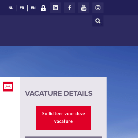
NL
FR
EN
Zoeken
Zoekveld
VACATURE DETAILS
Solliciteer voor deze
vacature