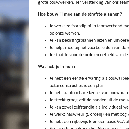
grote bouwwerken. Ter versterking van ons team,
Hoe bouw jij mee aan de strafste plannen?
Je werkt zelfstandig of in teamverband me
op onze werven;
Je kan bekistingsplannen lezen en uitvoere
Je helpt mee bij het voorbereiden van de 
Je staat in voor de orde en netheid van de
Wat heb je in huis?
Je hebt een eerste ervaring als bouwarbei
betonconstructies is een plus.
Je hebt aantoonbare kennis van bouwmater
Je steekt graag zelf de handen uit de mo
Je kan zowel zelfstandig als individueel w
Je werkt nauwkeurig, ordelijk en met oog v
Je hebt een rijbewijs B en een basis VCA a
Een goede kennis van het Nederlands is no