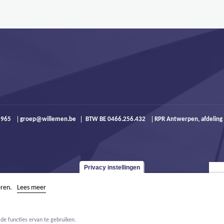
9 965
groep@willemen.be
BTW BE 0466.256.432
RPR Antwerpen, afdeling
Privacy instellingen
eren.
Lees meer
de functies ervan te gebruiken.