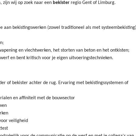
 zijn wij op zoek naar een
bekister
regio Gent of Limburg.
e aan bekistingswerken (zowel traditioneel als met systeembekisting
n;
wapening en vlechtwerken, het storten van beton en het ontkisten;
 werf en bent kritisch voor je eigen uitvoeringstechnieken.
der of bekister achter de rug. Ervaring met bekistingssystemen of
ialen en affiniteit met de bouwsector
uwen
erken
oor veiligheid
ttest
odzakelijk voor de communicatie op de werf en met je collega's van