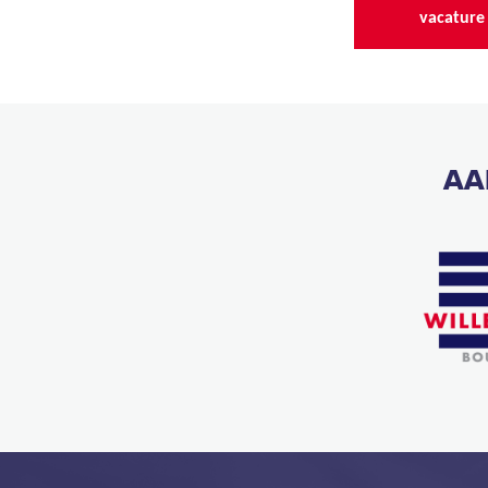
vacature
AA