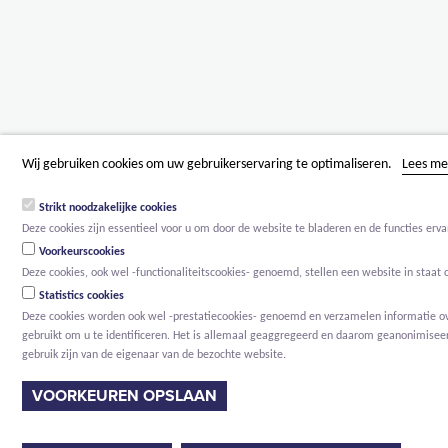
Wij gebruiken cookies om uw gebruikerservaring te optimaliseren.
Lees me
Strikt noodzakelijke cookies
Deze cookies zijn essentieel voor u om door de website te bladeren en de functies erva
Voorkeurscookies
Deze cookies, ook wel -functionaliteitscookies- genoemd, stellen een website in staat
Statistics cookies
Deze cookies worden ook wel -prestatiecookies- genoemd en verzamelen informatie over
gebruikt om u te identificeren. Het is allemaal geaggregeerd en daarom geanonimiseerd
gebruik zijn van de eigenaar van de bezochte website.
VOORKEUREN OPSLAAN