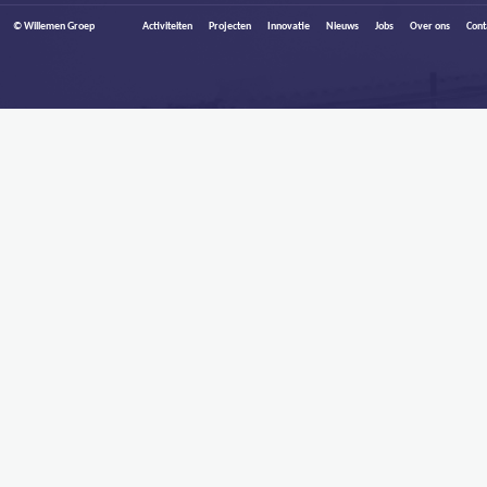
© Willemen Groep
Activiteiten
Projecten
Innovatie
Nieuws
Jobs
Over ons
Cont
HOOFDMENU