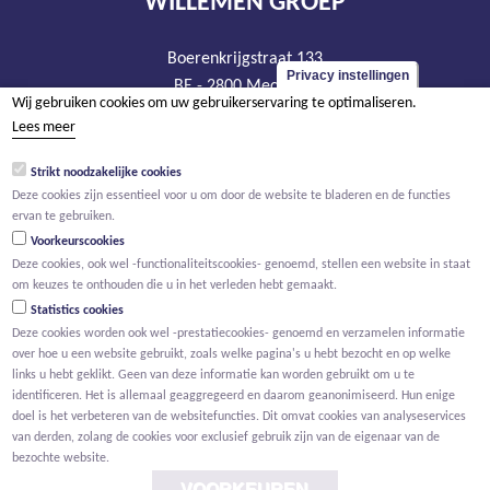
WILLEMEN GROEP
Boerenkrijgstraat 133
Privacy instellingen
BE - 2800 Mechelen
Wij gebruiken cookies om uw gebruikerservaring te optimaliseren.
tel +32 15 569 965
Lees meer
groep@willemen.be
Strikt noodzakelijke cookies
BTW BE 0466.256.432
Deze cookies zijn essentieel voor u om door de website te bladeren en de functies
RPR Antwerpen, afdeling Mechelen
ervan te gebruiken.
Voorkeurscookies
Deze cookies, ook wel -functionaliteitscookies- genoemd, stellen een website in staat
om keuzes te onthouden die u in het verleden hebt gemaakt.
Statistics cookies
Deze cookies worden ook wel -prestatiecookies- genoemd en verzamelen informatie
over hoe u een website gebruikt, zoals welke pagina's u hebt bezocht en op welke
links u hebt geklikt. Geen van deze informatie kan worden gebruikt om u te
identificeren. Het is allemaal geaggregeerd en daarom geanonimiseerd. Hun enige
doel is het verbeteren van de websitefuncties. Dit omvat cookies van analyseservices
van derden, zolang de cookies voor exclusief gebruik zijn van de eigenaar van de
bezochte website.
VOORKEUREN