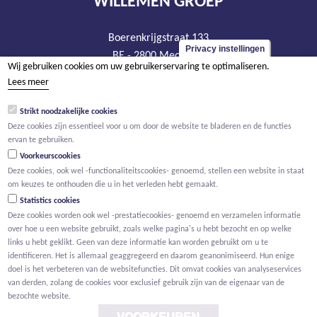
WILLEMEN GROEP
Boerenkrijgstraat 133
Privacy instellingen
BE - 2800 Mechelen
Wij gebruiken cookies om uw gebruikerservaring te optimaliseren.
tel +32 15 569 965
Lees meer
groep@willemen.be
Strikt noodzakelijke cookies
BTW BE 0466.256.432
Deze cookies zijn essentieel voor u om door de website te bladeren en de functies
RPR Antwerpen, afdeling Mechelen
ervan te gebruiken.
Voorkeurscookies
Deze cookies, ook wel -functionaliteitscookies- genoemd, stellen een website in staat
om keuzes te onthouden die u in het verleden hebt gemaakt.
Statistics cookies
Deze cookies worden ook wel -prestatiecookies- genoemd en verzamelen informatie
over hoe u een website gebruikt, zoals welke pagina's u hebt bezocht en op welke
links u hebt geklikt. Geen van deze informatie kan worden gebruikt om u te
identificeren. Het is allemaal geaggregeerd en daarom geanonimiseerd. Hun enige
doel is het verbeteren van de websitefuncties. Dit omvat cookies van analyseservices
van derden, zolang de cookies voor exclusief gebruik zijn van de eigenaar van de
bezochte website.
VOORKEUREN