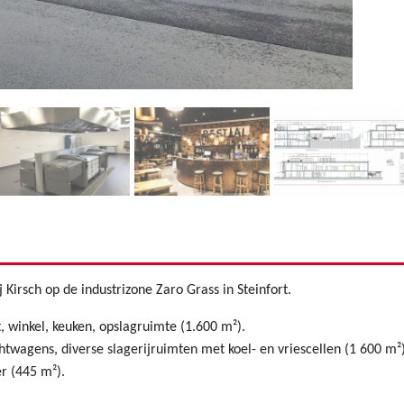
irsch op de industrizone Zaro Grass in Steinfort.
t, winkel, keuken, opslagruimte (1.600 m²).
htwagens, diverse slagerijruimten met koel- en vriescellen (1 600 m²)
er (445 m²).