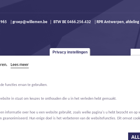
9 965
groep@willemen.be
BTW BE 0466.256.432
RPR Antwerpen, afdeling
Privacy instellingen
eren.
Lees meer
de functies ervan te gebruiken.
website in staat om keuzes te onthouden die u in het verleden hebt gemaakt.
 informatie over hoe u een website gebruikt, zoals welke pagina's u hebt bezocht en op w
m geanonimiseerd. Hun enige doel is het verbeteren van de websitefuncties. Dit omvat cooki
Jobs
Over ons
Contact
Real Estate
ALL