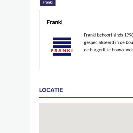
(actieve tabblad)
Franki
Franki
Franki behoort sinds 199
gespecialiseerd in de bo
de burgerlijke bouwkund
LOCATIE