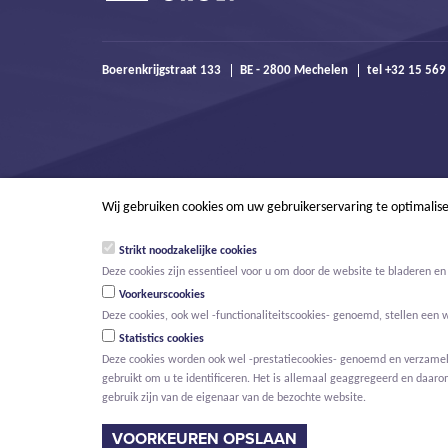
Boerenkrijgstraat 133
BE - 2800 Mechelen
tel +32 15 56
Wij gebruiken cookies om uw gebruikerservaring te optimalis
Strikt noodzakelijke cookies
Deze cookies zijn essentieel voor u om door de website te bladeren en 
Voorkeurscookies
Deze cookies, ook wel -functionaliteitscookies- genoemd, stellen een 
Statistics cookies
Deze cookies worden ook wel -prestatiecookies- genoemd en verzamelen
gebruikt om u te identificeren. Het is allemaal geaggregeerd en daaro
© Willemen Groep
Activiteiten
Projecten
Innovatie
Nieuws
gebruik zijn van de eigenaar van de bezochte website.
HOOFDMENU
VOORKEUREN OPSLAAN