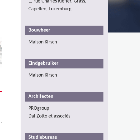
1, rue Charles Kieffer, Grass,
Capellen, Luxemburg
Bouwheer
Maison Kirsch
Eindgebruiker
Maison Kirsch
Architecten
PROgroup
Dal Zotto et associés
.
Studiebureau