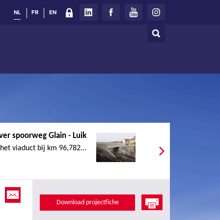
NL
FR
EN
Zoeken
Zoekveld
ver spoorweg Glain - Luik
et viaduct bij km 96,782...
Download projectfiche