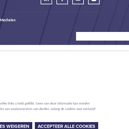
 Mechelen
elke links u hebt geklikt. Geen van deze informatie kan worden
es van analyseservices van derden, zolang de cookies voor exclusief
Voorwaarden
Privacy
Cookies
Melding klokkenluider
ES WEIGEREN
ACCEPTEER ALLE COOKIES