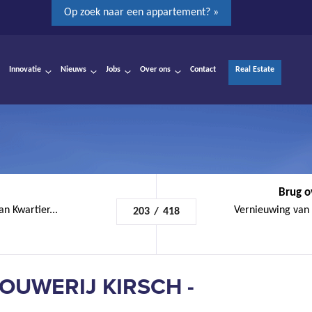
Op zoek naar een appartement? »
Innovatie
Nieuws
Jobs
Over ons
Contact
Real Estate
Brug o
an Kwartier...
Vernieuwing van h
203
/
418
OUWERIJ KIRSCH -