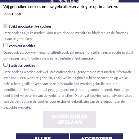
BE - 2800 Mechelen
Wij gebruiken cookies om uw gebruikerservaring te optimaliseren.
tel +32 15 569 965
Lees meer
groep@willemen.be
Strikt noodzakelijke cookies
BTW BE 0466.256.432
Deze cookies zijn essentieel voor u om door de website te bladeren en de functies
RPR Antwerpen, afdeling Mechelen
ervan te gebruiken.
Voorkeurscookies
Deze cookies, ook wel -functionaliteitscookies- genoemd, stellen een website in staat
om keuzes te onthouden die u in het verleden hebt gemaakt.
Statistics cookies
Deze cookies worden ook wel -prestatiecookies- genoemd en verzamelen informatie
over hoe u een website gebruikt, zoals welke pagina's u hebt bezocht en op welke
links u hebt geklikt. Geen van deze informatie kan worden gebruikt om u te
identificeren. Het is allemaal geaggregeerd en daarom geanonimiseerd. Hun enige
doel is het verbeteren van de websitefuncties. Dit omvat cookies van analyseservices
van derden, zolang de cookies voor exclusief gebruik zijn van de eigenaar van de
bezochte website.
VOORKEUREN
OPSLAAN
ALLES
ACCEPTEER