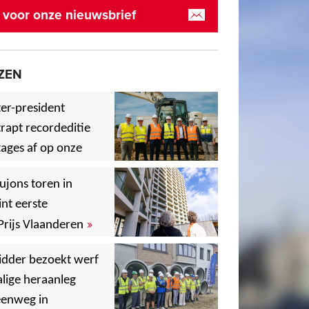
in voor onze nieuwsbrief
ZEN
er-president
rapt recordeditie
ages af op onze
»
,
ujons toren in
nt eerste
»
Prijs Vlaanderen
,
idder bezoekt werf
lige heraanleg
,
,
eenweg in