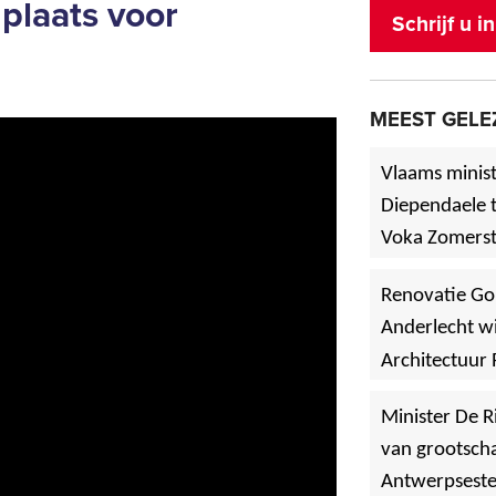
plaats voor
Schrijf u 
MEEST GELE
Vlaams minist
Diependaele t
Voka Zomerst
werf in Asse
Renovatie Go
Anderlecht wi
Architectuur 
Minister De R
van grootscha
Antwerpsest