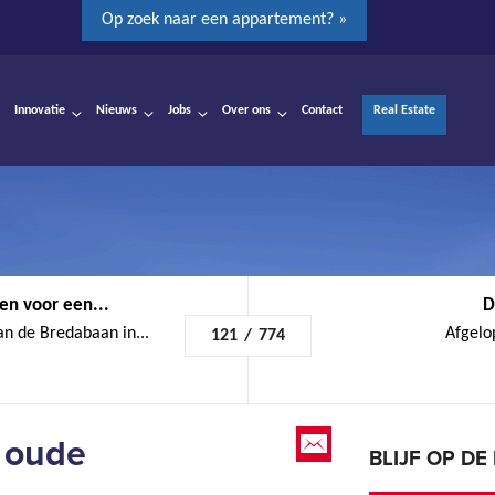
Op zoek naar een appartement? »
Innovatie
Nieuws
Jobs
Over ons
Contact
Real Estate
n voor een...
D
n de Bredabaan in...
Afgelop
121
/
774
 oude
BLIJF OP D