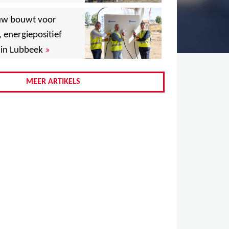
,
uw bouwt voor
,
, energiepositief
»
in Lubbeek
,
,
MEER ARTIKELS
,
,
,
,
,