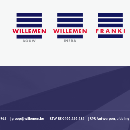
9 965
groep@willemen.be
BTW BE 0466.256.432
RPR Antwerpen, afdeling