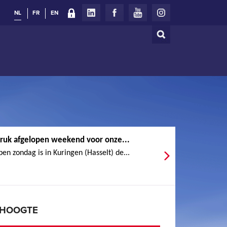
NL
FR
EN
Zoeken
Zoekveld
ruk afgelopen weekend voor onze...
en zondag is in Kuringen (Hasselt) de...
E HOOGTE