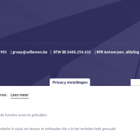
9 965
groep@willemen.be
BTW BE 0466.256.432
RPR Antwerpen, afdeling
Privacy instellingen
eren.
Lees meer
de functies ervan te gebruiken.
website in staat om keuzes te onthouden die u in het verleden hebt gemaakt.