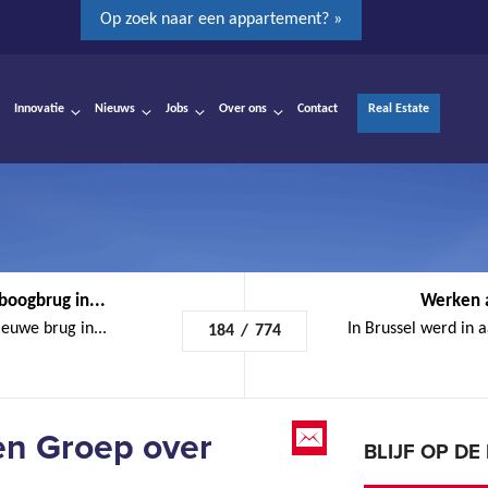
Op zoek naar een appartement? »
Innovatie
Nieuws
Jobs
Over ons
Contact
Real Estate
boogbrug in...
Werken a
euwe brug in...
In Brussel werd in 
184
/
774
en Groep over
BLIJF OP D