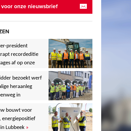
in voor onze nieuwsbrief
ZEN
er-president
rapt recordeditie
ages af op onze
»
,
idder bezoekt werf
lige heraanleg
eenweg in
,
,
uw bouwt voor
, energiepositief
»
in Lubbeek