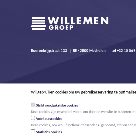
Boerenkrijgstraat 133
BE - 2800 Mechelen
tel +32 15 56
Wij gebruiken cookies om uw gebruikerservaring te optimalis
Strikt noodzakelijke cookies
Deze cookies zijn essentieel voor u om door de website te bladeren en 
Voorkeurscookies
Deze cookies, ook wel -functionaliteitscookies- genoemd, stellen een 
Statistics cookies