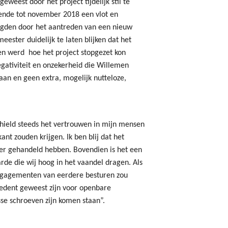
weest door het project tijdelijk stil te
 kende tot november 2018 een vlot en
igden door het aantreden van een nieuw
ster duidelijk te laten blijken dat het
en werd hoe het project stopgezet kon
ativiteit en onzekerheid die Willemen
an en geen extra, mogelijk nutteloze,
ield steeds het vertrouwen in mijn mensen
ant zouden krijgen. Ik ben blij dat het
er gehandeld hebben. Bovendien is het een
rde die wij hoog in het vaandel dragen. Als
ngagementen van eerdere besturen zou
edent geweest zijn voor openbare
se schroeven zijn komen staan”.