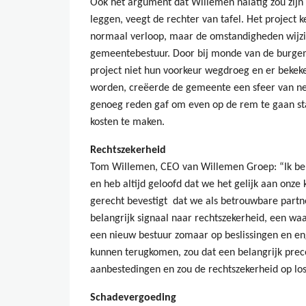
Ook het argument dat Willemen nalatig zou zijn ge
leggen, veegt de rechter van tafel. Het project
normaal verloop, maar de omstandigheden wijz
gemeentebestuur. Door bij monde van de burgemee
project niet hun voorkeur wegdroeg en er bekek
worden, creëerde de gemeente een sfeer van neg
genoeg reden gaf om even op de rem te gaan sta
kosten te maken.
Rechtszekerheid
Tom Willemen, CEO van Willemen Groep: “Ik beh
en heb altijd geloofd dat we het gelijk aan onze k
gerecht bevestigt dat we als betrouwbare partn
belangrijk signaal naar rechtszekerheid, een waa
een nieuw bestuur zomaar op beslissingen en e
kunnen terugkomen, zou dat een belangrijk prec
aanbestedingen en zou de rechtszekerheid op los
Schadevergoeding