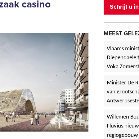
n zaak casino
Schrijf u 
MEEST GELE
Vlaams minist
Diependaele t
Voka Zomerst
werf in Asse
Minister De R
van grootscha
Antwerpsest
»
Hoboken
Willemen Bo
Fluvius nieuw
regiogebouw 