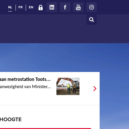
NL
FR
EN
Zoeken
Zoekveld
an metrostation Toots...
aanwezigheid van Minister...
E HOOGTE