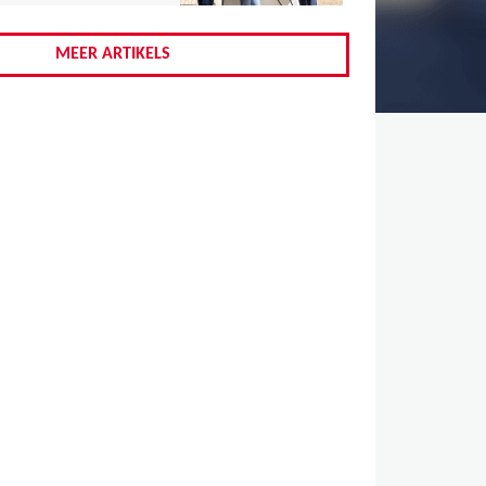
,
,
MEER ARTIKELS
,
,
,
,
,