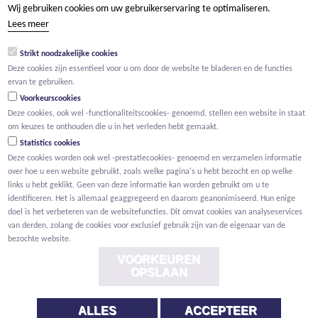
Wij gebruiken cookies om uw gebruikerservaring te optimaliseren.
tel +32 15 569 965
Lees meer
groep@willemen.be
Strikt noodzakelijke cookies
BTW BE 0466.256.432
Deze cookies zijn essentieel voor u om door de website te bladeren en de functies
RPR Antwerpen, afdeling Mechelen
ervan te gebruiken.
Voorkeurscookies
Deze cookies, ook wel -functionaliteitscookies- genoemd, stellen een website in staat
om keuzes te onthouden die u in het verleden hebt gemaakt.
Statistics cookies
Deze cookies worden ook wel -prestatiecookies- genoemd en verzamelen informatie
over hoe u een website gebruikt, zoals welke pagina's u hebt bezocht en op welke
links u hebt geklikt. Geen van deze informatie kan worden gebruikt om u te
identificeren. Het is allemaal geaggregeerd en daarom geanonimiseerd. Hun enige
doel is het verbeteren van de websitefuncties. Dit omvat cookies van analyseservices
van derden, zolang de cookies voor exclusief gebruik zijn van de eigenaar van de
bezochte website.
VOORKEUREN
OPSLAAN
ALLES
ACCEPTEER
Voorwaarden
Privacy
Cookies
Melding klokkenluider