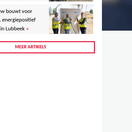
,
uw bouwt voor
,
, energiepositief
»
in Lubbeek
,
,
MEER ARTIKELS
,
,
,
,
,