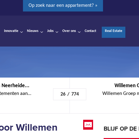
Op zoek naar een appartement? »
Innovatie
Nieuws
Jobs
Over ons
Contact
Real Estate
 Neerheide...
Willemen G
tementen aan...
Willemen Groep m
26
/
774
oor Willemen
BLIJF OP D