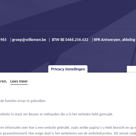
9 965
groep@willemen.be
BTW BE 0466.256.432
RPR Antwerpen, afdeling
Privacy instellingen
eren.
Lees meer
de functies ervan te gebruiken.
website in staat om keuzes te onthouden die u in het verleden hebt gemaakt.
 informatie over hoe u een website gebruikt, zoals welke pagina's u hebt bezocht en op w
m geanonimiseerd. Hun enige doel is het verbeteren van de websitefuncties. Dit omvat cooki