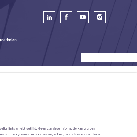
 Mechelen
elke links u hebt geklikt. Geen van deze informatie kan worden
es van analyseservices van derden, zolang de cookies voor exclusief