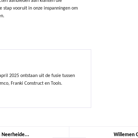
cten aanbieden aan klanten die
e stap vooruit in onze inspanningen om
en.
ril 2025 ontstaan uit de fusie tussen
mco, Franki Construct en Tools.
 Neerheide...
Willemen G