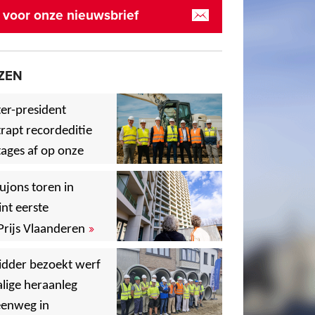
in voor onze nieuwsbrief
ZEN
er-president
rapt recordeditie
ages af op onze
»
,
ujons toren in
nt eerste
»
Prijs Vlaanderen
,
idder bezoekt werf
lige heraanleg
,
,
eenweg in