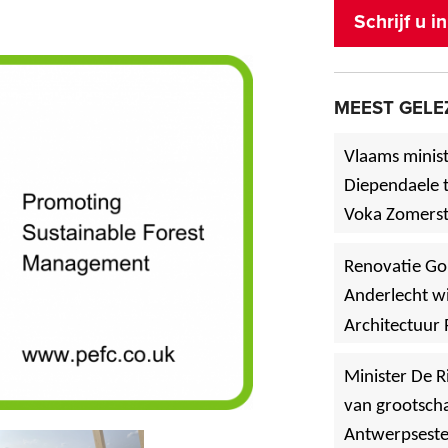
Schrijf u 
MEEST GELE
Vlaams minist
Diependaele t
Voka Zomerst
werf in Asse
Renovatie Go
Anderlecht wi
Architectuur 
Minister De R
van grootscha
Antwerpsest