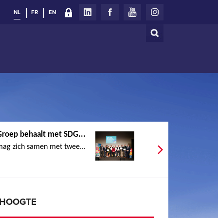
NL
FR
EN
Zoeken
Zoekveld
roep behaalt met SDG...
ag zich samen met twee...
E HOOGTE