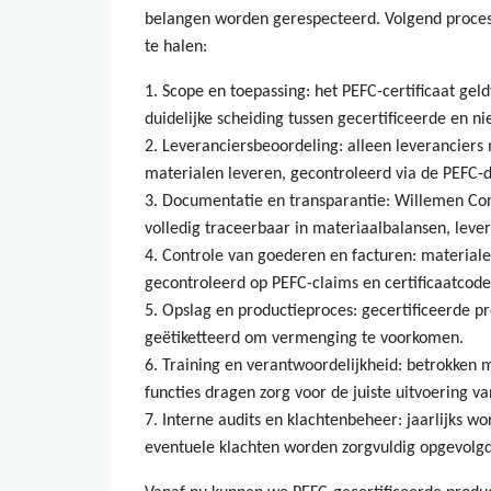
belangen worden gerespecteerd. Volgend proces
te halen:
1. Scope en toepassing: het PEFC-certificaat gel
duidelijke scheiding tussen gecertificeerde en ni
2. Leveranciersbeoordeling: alleen leveranciers
materialen leveren, gecontroleerd via de PEFC-
3. Documentatie en transparantie: Willemen Con
volledig traceerbaar in materiaalbalansen, lev
4. Controle van goederen en facturen: material
gecontroleerd op PEFC-claims en certificaatcode
5. Opslag en productieproces: gecertificeerde pr
geëtiketteerd om vermenging te voorkomen.
6. Training en verantwoordelijkheid: betrokken
functies dragen zorg voor de juiste uitvoering v
7. Interne audits en klachtenbeheer: jaarlijks w
eventuele klachten worden zorgvuldig opgevolgd