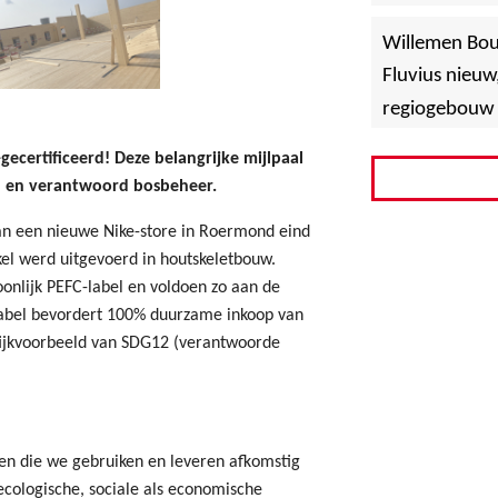
»
Hoboken
Willemen Bo
Fluvius nieuw
regiogebouw 
-gecertificeerd! Deze belangrijke mijlpaal
 en verantwoord bosbeheer.
n een nieuwe Nike-store in Roermond eind
kel werd uitgevoerd in houtskeletbouw.
oonlijk PEFC-label en voldoen zo aan de
label bevordert 100% duurzame inkoop van
tijkvoorbeeld van SDG12 (verantwoorde
ten die we gebruiken en leveren afkomstig
ecologische, sociale als economische