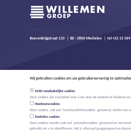
Boerenkrijgstraat 133
BE - 2800 Mechelen
tel +32 15 56
Wij gebruiken cookies om uw gebruikerservaring te optimalis
Strikt noodzakelijke cookies
Deze cookies zijn essentieel voor u om door de website te bladeren en 
Voorkeurscookies
Deze cookies, ook wel -functionaliteitscookies- genoemd, stellen een 
Statistics cookies
Deze cookies worden ook wel -prestatiecookies- genoemd en verzamelen
gebruikt om u te identificeren. Het is allemaal geaggregeerd en daaro