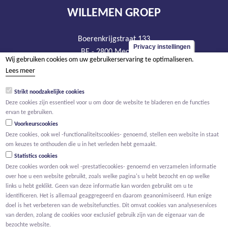
WILLEMEN GROEP
Boerenkrijgstraat 133
Privacy instellingen
BE - 2800 Mechelen
Wij gebruiken cookies om uw gebruikerservaring te optimaliseren.
tel +32 15 569 965
Lees meer
groep@willemen.be
Strikt noodzakelijke cookies
BTW BE 0466.256.432
Deze cookies zijn essentieel voor u om door de website te bladeren en de functies
RPR Antwerpen, afdeling Mechelen
ervan te gebruiken.
Voorkeurscookies
Deze cookies, ook wel -functionaliteitscookies- genoemd, stellen een website in staat
om keuzes te onthouden die u in het verleden hebt gemaakt.
Statistics cookies
Deze cookies worden ook wel -prestatiecookies- genoemd en verzamelen informatie
over hoe u een website gebruikt, zoals welke pagina's u hebt bezocht en op welke
links u hebt geklikt. Geen van deze informatie kan worden gebruikt om u te
identificeren. Het is allemaal geaggregeerd en daarom geanonimiseerd. Hun enige
doel is het verbeteren van de websitefuncties. Dit omvat cookies van analyseservices
van derden, zolang de cookies voor exclusief gebruik zijn van de eigenaar van de
bezochte website.