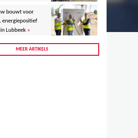
,
uw bouwt voor
,
, energiepositief
»
in Lubbeek
,
,
MEER ARTIKELS
,
,
,
,
,