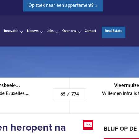
Op zoek naar een appartement? »
Innovatie
Nieuws
Jobs
Over ons
Contact
Real Estate
nsbeek-...
Vleermuize
de Bruxelles,...
Willemen Infra is 
65
/
774
n heropent na
BLIJF OP D