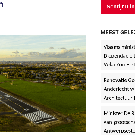
n
Schrijf u 
MEEST GELE
Vlaams minist
Diependaele t
Voka Zomerst
werf in Asse
Renovatie Go
Anderlecht wi
Architectuur 
Minister De R
van grootscha
Antwerpsest