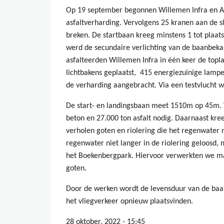
Op 19 september begonnen Willemen Infra en Ae
asfaltverharding. Vervolgens 25 kranen aan de s
breken. De startbaan kreeg minstens 1 tot plaats
werd de secundaire verlichting van de baanbeka
asfalteerden Willemen Infra in één keer de topl
lichtbakens geplaatst, 415 energiezuinige lam
de verharding aangebracht. Via een testvlucht 
De start- en landingsbaan meet 1510m op 45m. 
beton en 27.000 ton asfalt nodig. Daarnaast kr
verholen goten en riolering die het regenwater 
regenwater niet langer in de riolering geloosd,
het Boekenbergpark. Hiervoor verwerkten we maa
goten.
Door de werken wordt de levensduur van de baa
het vliegverkeer opnieuw plaatsvinden.
28 oktober, 2022 - 15:45