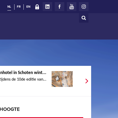
NL
FR
EN
Zoeken
Zoekveld
nhotel in Schoten wint...
tijdens de 10de editie van...
E HOOGTE