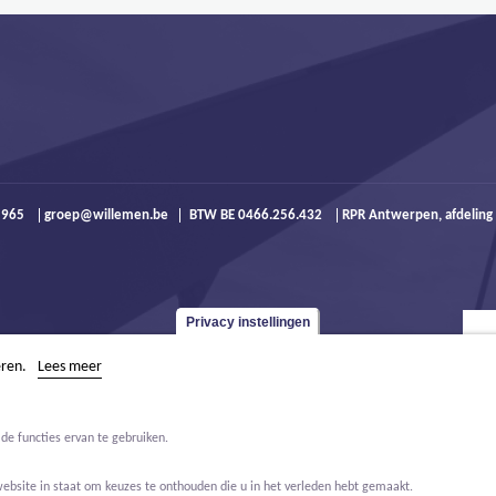
9 965
groep@willemen.be
BTW BE 0466.256.432
RPR Antwerpen, afdeling
Privacy instellingen
eren.
Lees meer
de functies ervan te gebruiken.
website in staat om keuzes te onthouden die u in het verleden hebt gemaakt.