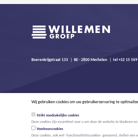
Boerenkrijgstraat 133
BE - 2800 Mechelen
tel +32 15 56
Wij gebruiken cookies om uw gebruikerservaring te optimalis
Strikt noodzakelijke cookies
Deze cookies zijn essentieel voor u om door de website te bladeren en 
Voorkeurscookies
Deze cookies, ook wel -functionaliteitscookies- genoemd, stellen een 