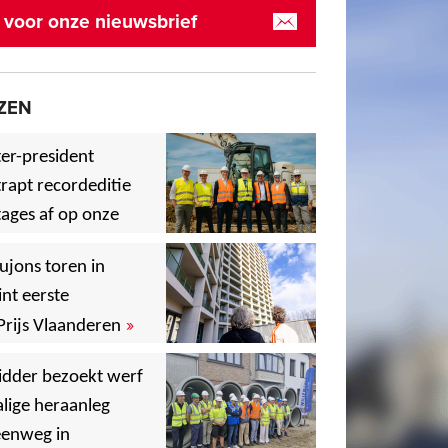
in voor onze nieuwsbrief
ZEN
er-president
rapt recordeditie
ages af op onze
»
,
ujons toren in
nt eerste
»
Prijs Vlaanderen
,
idder bezoekt werf
lige heraanleg
,
,
eenweg in