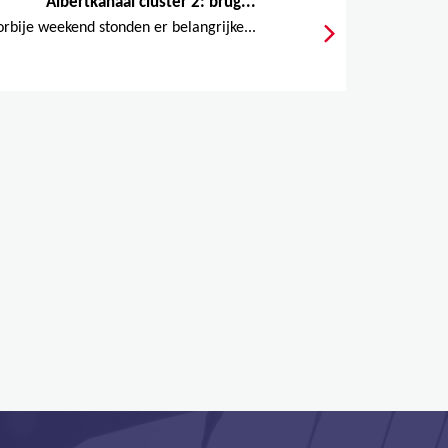
Albertkanaal cluster 2: brug...
rbije weekend stonden er belangrijke...