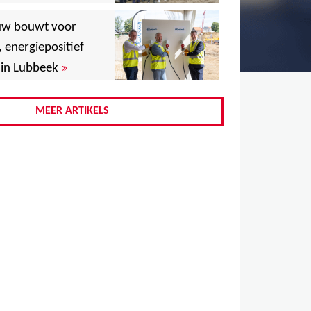
,
uw bouwt voor
,
, energiepositief
»
in Lubbeek
,
,
MEER ARTIKELS
,
,
,
,
,