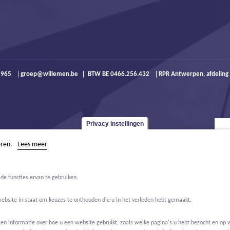
9 965
groep@willemen.be
BTW BE 0466.256.432
RPR Antwerpen, afdeling
Privacy instellingen
eren.
Lees meer
de functies ervan te gebruiken.
website in staat om keuzes te onthouden die u in het verleden hebt gemaakt.
 informatie over hoe u een website gebruikt, zoals welke pagina's u hebt bezocht en op w