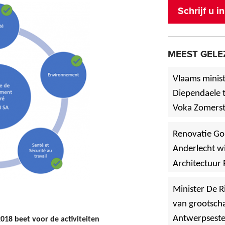
Schrijf u 
MEEST GELE
Vlaams minist
Diependaele t
Voka Zomerst
werf in Asse
Renovatie Go
Anderlecht wi
Architectuur 
Minister De R
van grootscha
Antwerpsest
2018 beet voor de activiteiten