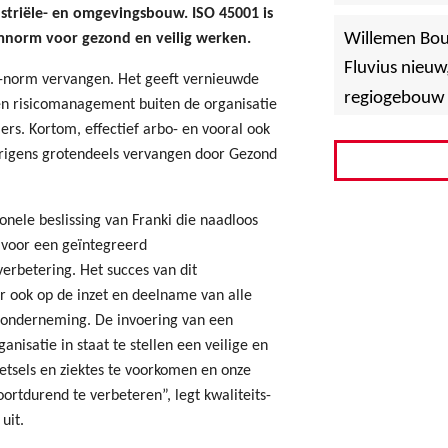
»
triële- en omgevingsbouw. ISO 45001 is
Hoboken
Willemen Bo
norm voor gezond en veilig werken.
Fluvius nieuw
1-norm vervangen. Het geeft vernieuwde
regiogebouw 
en risicomanagement buiten de organisatie
rs. Kortom, effectief arbo- en vooral ook
rigens grotendeels vervangen door Gezond
nele beslissing van Franki die naadloos
f voor een geïntegreerd
rbetering. Het succes van dit
 ook op de inzet en deelname van alle
e onderneming. De invoering van een
isatie in staat te stellen een veilige en
etsels en ziektes te voorkomen en onze
oortdurend te verbeteren”, legt kwaliteits-
uit.