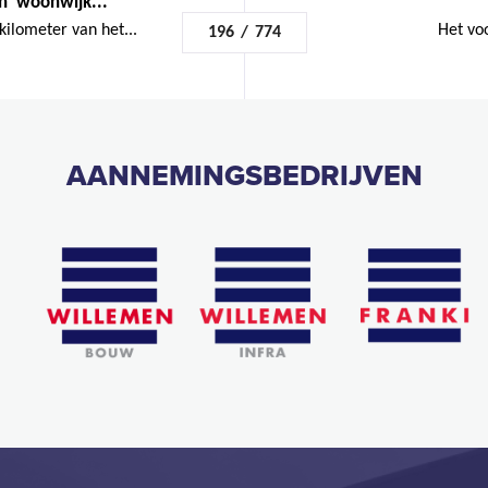
 'woonwijk...
ilometer van het...
Het voo
196
/
774
AANNEMINGSBEDRIJVEN