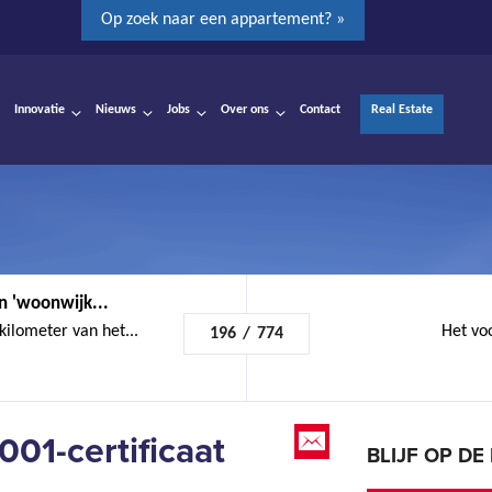
Op zoek naar een appartement? »
Innovatie
Nieuws
Jobs
Over ons
Contact
Real Estate
 'woonwijk...
ilometer van het...
Het voo
196
/
774
001-certificaat
BLIJF OP D