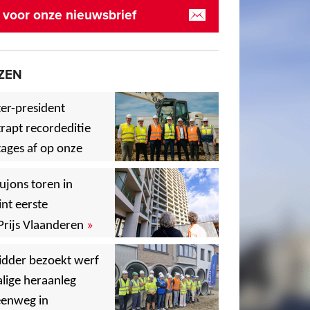
in voor onze nieuwsbrief
ZEN
er-president
rapt recordeditie
ages af op onze
»
,
ujons toren in
nt eerste
»
Prijs Vlaanderen
,
idder bezoekt werf
lige heraanleg
,
,
eenweg in