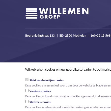
Boerenkrijgstraat 133
BE - 2800 Mechelen
tel +32 15 56
Wij gebruiken cookies om uw gebruikerservaring te optimalis
Strikt noodzakelijke cookies
Deze cookies zijn essentieel voor u om door de website te bladeren en 
Voorkeurscookies
Deze cookies, ook wel -functionaliteitscookies- genoemd, stellen een 
Statistics cookies
Deze cookies worden ook wel -prestatiecookies- genoemd en verzamelen