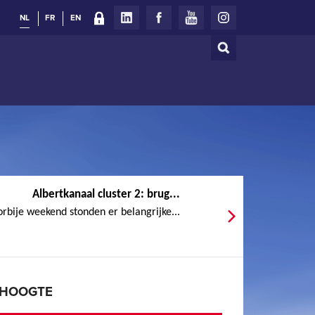
NL
FR
EN
Zoeken
Zoekveld
Albertkanaal cluster 2: brug...
rbije weekend stonden er belangrijke...
E HOOGTE