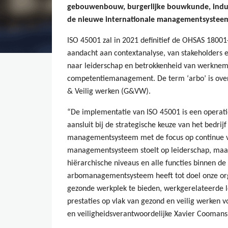
gebouwenbouw, burgerlijke bouwkunde, indus
de nieuwe internationale managementsysteem
ISO 45001 zal in 2021 definitief de OHSAS 1800
aandacht aan contextanalyse, van stakeholders 
naar leiderschap en betrokkenheid van werkneme
competentiemanagement. De term ‘arbo’ is ove
& Veilig werken (G&VW).
“De implementatie van ISO 45001 is een operatio
aansluit bij de strategische keuze van het bedrij
managementsysteem met de focus op continue ve
managementsysteem stoelt op leiderschap, maar
hiërarchische niveaus en alle functies binnen d
arbomanagementsysteem heeft tot doel onze organ
gezonde werkplek te bieden, werkgerelateerde l
prestaties op vlak van gezond en veilig werken v
en veiligheidsverantwoordelijke Xavier Coomans 