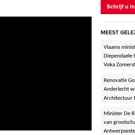
Schrijf u 
MEEST GELE
Vlaams minist
Diependaele t
Voka Zomerst
werf in Asse
Renovatie Go
Anderlecht wi
Architectuur 
Minister De R
van grootscha
Antwerpsest