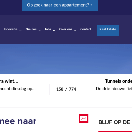
Op zoek naar een appartement? »
Innovatie
Nieuws
Jobs
Over ons
Contact
Real Estate
a wint...
Tunnels onde
ocht dinsdag op...
De drie nieuwe fie
158
/
774
mee naar
BLIJF OP D