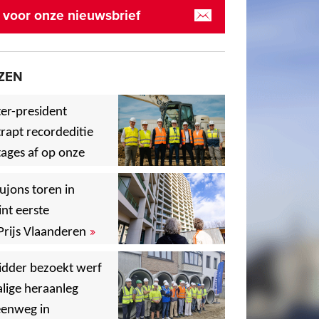
in voor onze nieuwsbrief
ZEN
er-president
rapt recordeditie
ages af op onze
»
,
ujons toren in
nt eerste
»
Prijs Vlaanderen
,
idder bezoekt werf
lige heraanleg
,
,
eenweg in