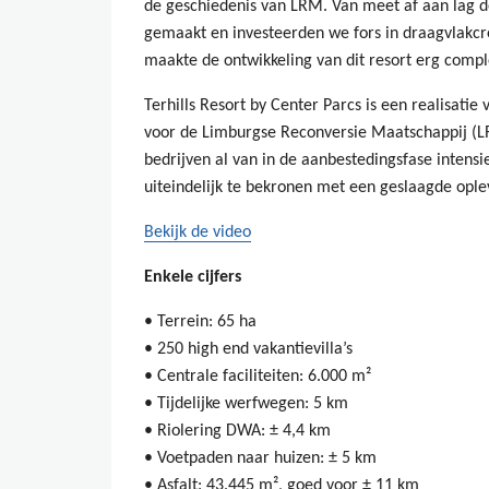
de geschiedenis van LRM. Van meet af aan lag d
gemaakt en investeerden we fors in draagvlakcrea
maakte de ontwikkeling van dit resort erg compl
Terhills Resort by Center Parcs is een realisati
voor de Limburgse Reconversie Maatschappij (L
bedrijven al van in de aanbestedingsfase inten
uiteindelijk te bekronen met een geslaagde ople
Bekijk de video
Enkele cijfers
• Terrein: 65 ha
• 250 high end vakantievilla’s
• Centrale faciliteiten: 6.000 m²
• Tijdelijke werfwegen: 5 km
• Riolering DWA: ± 4,4 km
• Voetpaden naar huizen: ± 5 km
• Asfalt: 43.445 m², goed voor ± 11 km