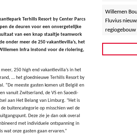
»
Hoboken
Willemen Bo
ntiepark Terhills Resort by Center Parcs
Fluvius nieuw
pen de deuren voor een onvergetelijke
regiogebouw 
resultaat van een knap staaltje teamwork
 onder meer de 250 vakantievilla’s, het
illemen Infra instond voor de riolering,
meer, 250 high end vakantievilla’s in het
rand, … het gloednieuwe Terhills Resort by
al. “De meeste gasten komen uit België en
en vanuit Zwitserland, de VS en Saoedi-
sel aan Het Belang van Limburg. "Het is
n de buitencategorie op misschien wel de
 uitgangspunt. Deze zie je dan ook overal
mbineerd met individuele ontspanning in
s wat onze gasten gaan ervaren.”