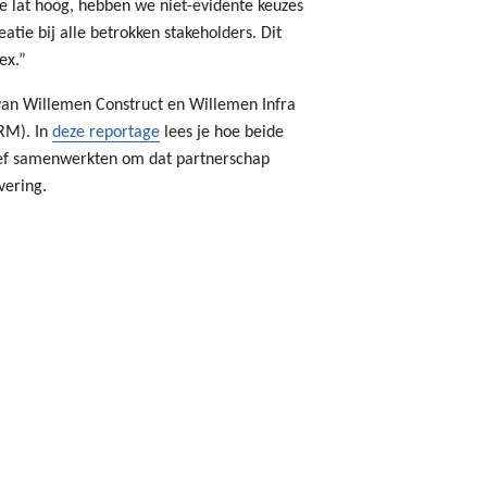
e lat hoog, hebben we niet-evidente keuzes
tie bij alle betrokken stakeholders. Dit
ex.”
e van Willemen Construct en Willemen Infra
RM). In
deze reportage
lees je hoe beide
sief samenwerkten om dat partnerschap
vering.