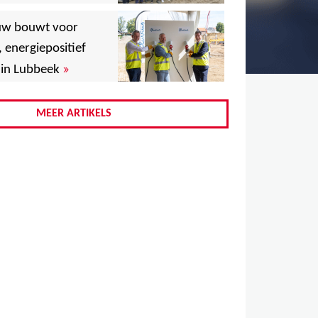
,
uw bouwt voor
,
, energiepositief
»
in Lubbeek
,
,
MEER ARTIKELS
,
,
,
,
,