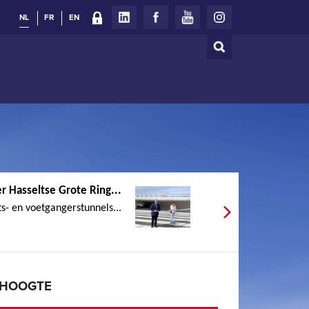
NL
FR
EN
Zoeken
Zoekveld
r Hasseltse Grote Ring...
ts- en voetgangerstunnels...
E HOOGTE