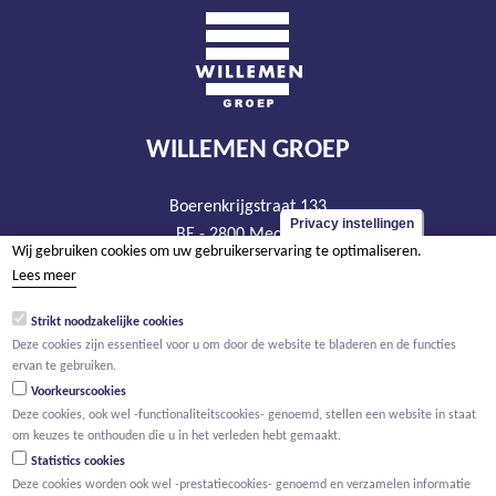
WILLEMEN GROEP
Boerenkrijgstraat 133
Privacy instellingen
BE - 2800 Mechelen
Wij gebruiken cookies om uw gebruikerservaring te optimaliseren.
tel +32 15 569 965
Lees meer
groep@willemen.be
Strikt noodzakelijke cookies
BTW BE 0466.256.432
Deze cookies zijn essentieel voor u om door de website te bladeren en de functies
RPR Antwerpen, afdeling Mechelen
ervan te gebruiken.
Voorkeurscookies
Deze cookies, ook wel -functionaliteitscookies- genoemd, stellen een website in staat
om keuzes te onthouden die u in het verleden hebt gemaakt.
Statistics cookies
Deze cookies worden ook wel -prestatiecookies- genoemd en verzamelen informatie