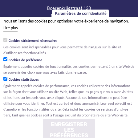
Boerenkrijgstraat 133
Paramètres de confidentialité
BE - 2800 Malines
Nous utilisons des cookies pour optimiser votre éxperience de navigation.
tél +32 15 569 965
Lire plus
groep@willemen.be
Cookies strictement nécessaires
TVA BE 0466.256.432
Ces cookies sont indispensables pour vous permettre de naviguer sur le site et
RPM Anvers, département Malines
d'utiliser ses fonctionnalités.
Cookies de préférence
Également appelés cookies de fonctionnalité, ces cookies permettent à un site Web de
se souvenir des choix que vous avez faits dans le passé.
Cookies statistiques
Également appelés cookies de performance, ces cookies collectent des informations
sur la façon dont vous utilisez un site Web, telles que les pages que vous avez visitées
et les liens sur lesquels vous avez cliqué. Aucune de ces informations ne peut être
utilisée pour vous identifier. Tout est agrégé et donc anonymisé. Leur seul objectif est
d'améliorer les fonctionnalités du site. Cela inclut les cookies de services d'analyse
tiers, tant que les cookies sont à l'usage exclusif du propriétaire du site Web visité.
ENREGISTRER
LES
PRÉFÉRENCES