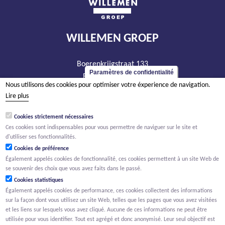
WILLEMEN GROEP
Boerenkrijgstraat 133
Paramètres de confidentialité
BE - 2800 Malines
Nous utilisons des cookies pour optimiser votre éxperience de navigation.
tél +32 15 569 965
Lire plus
groep@willemen.be
Cookies strictement nécessaires
TVA BE 0466.256.432
Ces cookies sont indispensables pour vous permettre de naviguer sur le site et
RPM Anvers, département Malines
d'utiliser ses fonctionnalités.
Cookies de préférence
Également appelés cookies de fonctionnalité, ces cookies permettent à un site Web de
se souvenir des choix que vous avez faits dans le passé.
Cookies statistiques
Également appelés cookies de performance, ces cookies collectent des informations
sur la façon dont vous utilisez un site Web, telles que les pages que vous avez visitées
et les liens sur lesquels vous avez cliqué. Aucune de ces informations ne peut être
utilisée pour vous identifier. Tout est agrégé et donc anonymisé. Leur seul objectif est