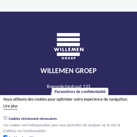
WILLEMEN GROEP
Boerenkrijgstraat 133
Paramètres de confidentialité
BE - 2800 Malines
Nous utilisons des cookies pour optimiser votre éxperience de navigation.
tél +32 15 569 965
Lire plus
groep@willemen.be
Cookies strictement nécessaires
TVA BE 0466.256.432
Ces cookies sont indispensables pour vous permettre de naviguer sur le site et
RPM Anvers, département Malines
d'utiliser ses fonctionnalités.